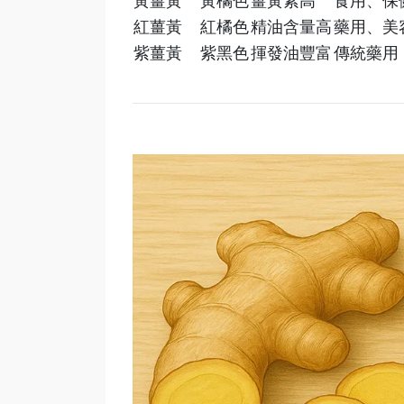
黃薑黃
黃橘色
薑黃素高
食用、保
紅薑黃
紅橘色
精油含量高
藥用、美
紫薑黃
紫黑色
揮發油豐富
傳統藥用