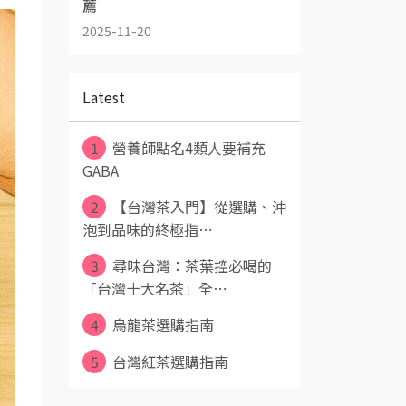
薦
2025-11-20
Latest
1
營養師點名4類人要補充
GABA
2
【台灣茶入門】從選購、沖
泡到品味的終極指⋯
3
尋味台灣：茶葉控必喝的
「台灣十大名茶」全⋯
4
烏龍茶選購指南
5
台灣紅茶選購指南