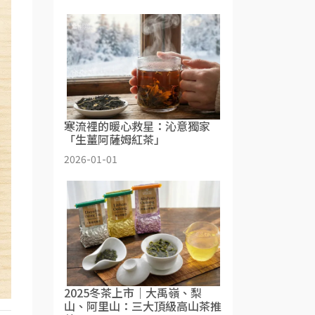
寒流裡的暖心救星：沁意獨家
「生薑阿薩姆紅茶」
2026-01-01
2025冬茶上市｜大禹嶺、梨
山、阿里山：三大頂級高山茶推