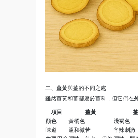
二、薑黃與薑的不同之處
雖然薑黃和薑都屬於薑科，但它們在
項目
薑黃
顏色
黃橘色
淺褐色
味道
溫和微苦
辛辣刺激