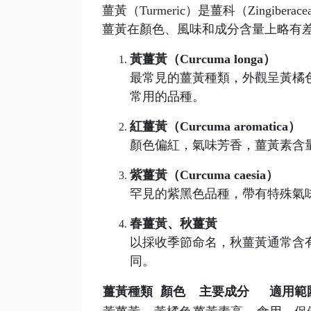
薑黃（Turmeric）是薑科（Zingi
薑黃在顏色、風味和成分含量上略有
黃薑黃（Curcuma longa）
最常見的薑黃種類，外觀呈黃橘色
常用的品種。
紅薑黃（Curcuma aromatica）
顏色偏紅，氣味芳香，薑黃素含
紫薑黃（Curcuma caesia）
罕見的紫黑色品種，帶有特殊氣
春薑黃、秋薑黃
以採收季節命名，秋薑黃通常含
同。
薑黃種類
顏色
主要成分
適用範