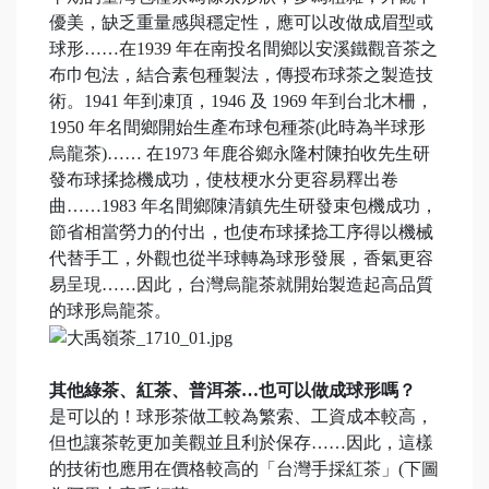
優美，缺乏重量感與穩定性，應可以改做成眉型或
球形……在1939 年在南投名間鄉以安溪鐵觀音茶之
布巾包法，結合素包種製法，傳授布球茶之製造技
術。1941 年到凍頂，1946 及 1969 年到台北木柵，
1950 年名間鄉開始生產布球包種茶(此時為半球形
烏龍茶)…… 在1973 年鹿谷鄉永隆村陳拍收先生研
發布球揉捻機成功，使枝梗水分更容易釋出卷
曲……1983 年名間鄉陳清鎮先生研發束包機成功，
節省相當勞力的付出，也使布球揉捻工序得以機械
代替手工，外觀也從半球轉為球形發展，香氣更容
易呈現……因此，台灣烏龍茶就開始製造起高品質
的球形烏龍茶。
其他綠茶、紅茶、普洱茶…也可以做成球形嗎？
是可以的！球形茶做工較為繁索、工資成本較高，
但也讓茶乾更加美觀並且利於保存……因此，這樣
的技術也應用在價格較高的「台灣手採紅茶」(下圖