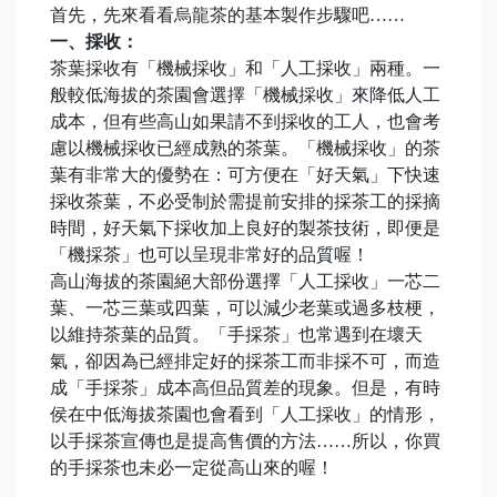
首先，先來看看烏龍茶的基本製作步驟吧……
一、採收：
茶葉採收有「機械採收」和「人工採收」兩種。一
般較低海拔的茶園會選擇「機械採收」來降低人工
成本，但有些高山如果請不到採收的工人，也會考
慮以機械採收已經成熟的茶葉。「機械採收」的茶
葉有非常大的優勢在：可方便在「好天氣」下快速
採收茶葉，不必受制於需提前安排的採茶工的採摘
時間，好天氣下採收加上良好的製茶技術，即便是
「機採茶」也可以呈現非常好的品質喔！
高山海拔的茶園絕大部份選擇「人工採收」一芯二
葉、一芯三葉或四葉，可以減少老葉或過多枝梗，
以維持茶葉的品質。「手採茶」也常遇到在壞天
氣，卻因為已經排定好的採茶工而非採不可，而造
成「手採茶」成本高但品質差的現象。但是，有時
侯在中低海拔茶園也會看到「人工採收」的情形，
以手採茶宣傳也是提高售價的方法……所以，你買
的手採茶也未必一定從高山來的喔！