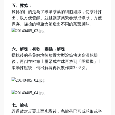
五、揉捻：
揉捻的目的是為了破壞茶葉的細胞組織，使茶汁揉
出，以方便發酵。並且讓茶葉緊卷形成條狀，方便
保存。揉捻的輕重會塑造出不同的茶葉風味。
六、解塊→初乾→團揉→解塊
揉捻後的茶葉解塊後放置大型滾筒快速高溫乾燥
後，再倒在棉布上壓緊成布球再放到「團揉機」上
滾動揉壓後，倒出解塊再反覆作業3～8次。
七、撿枝
經過數次反覆上面步驟後，烏龍茶已形成球形或半