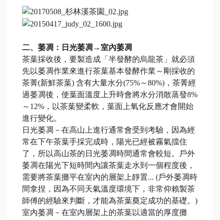
二、萎凋：日光萎凋→室內萎凋
茶葉採收後，要製造成「半發酵的烏龍茶」就必須
先以萎凋作業來進行茶葉基本發酵作業～剛採收的
茶菁(新鮮茶葉) 含有大量水分(75%～80%)，茶菁經
過萎凋後，使葉面溫度上升時會將水分消散蒸發8%
～12%，以茶葉變柔軟，葉面上氧化反應才會開始
進行變化。
日光萎凋－在高山上進行通常會受到考驗，因為經
常在下午茶葉手採完成時，陽光已經被霧氣擋住
了，所以高山茶的日光萎凋時間通常會較短。戶外
萎凋在陽光下短時間內讓茶葉走水到一個程度後，
需要將茶葉攤平在室內的層架上靜置... (戶外萎凋時
間拿捏，因為不同天氣溫度環境下，非常仰賴製茶
師傅的經驗來判斷，才能為茶葉奠定成功的基礎。)
室內萎凋－在室內層架上的茶葉以適當的厚度攤