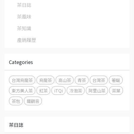
茶日誌
茶風味
茶知識
產銷履歷
Categories
台灣烏龍茶
烏龍茶
高山茶
青茶
台灣茶
著蜒
東方美人茶
紅茶
iTQi
冷泡茶
阿里山茶
茶葉
茶包
鐵觀音
茶日誌