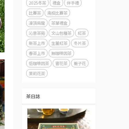
2025冬茶
禮盒
伴手禮
比賽茶
南投比賽茶
凍頂烏龍
茶葉禮盒
沁意茶苑
文山包種茶
紅茶
新茶上市
生薑紅茶
冬片茶
春茶上市
無咖啡因茶
低咖啡因茶
窨花茶
梔子花
茉莉花茶
茶日誌