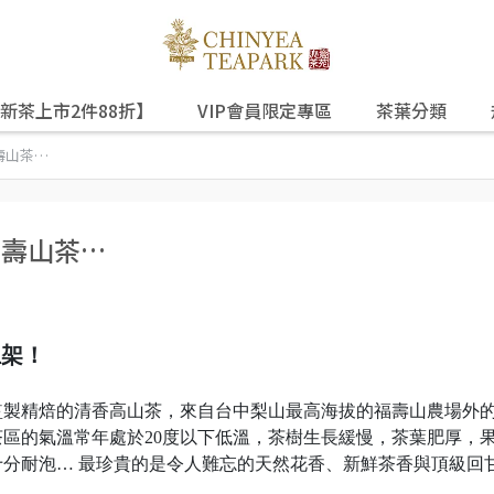
新茶上市2件88折】
VIP會員限定專區
茶葉分類
壽山茶…
福壽山茶…
上架！
監製精焙的清香高山茶，來自台中梨山最高海拔的福壽山農場外
區的氣溫常年處於20度以下低溫，茶樹生長緩慢，茶葉肥厚，
分耐泡… 最珍貴的是令人難忘的天然花香、新鮮茶香與頂級回