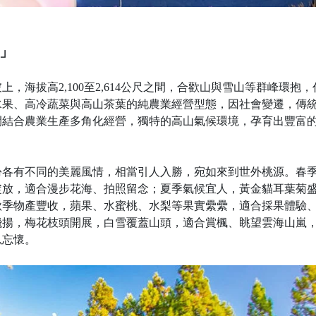
」
，海拔高2,100至2,614公尺之間，合歡山與雪山等群峰環抱，
水果、高冷蔬菜與高山茶葉的純農業經營型態，因社會變遷，傳
閒結合農業生產多角化經營，獨特的高山氣候環境，孕育出豐富
。
份各有不同的美麗風情，相當引人入勝，宛如來到世外桃源。春
綻放，適合漫步花海、拍照留念；夏季氣候宜人，黃金貓耳葉菊
秋季物產豐收，蘋果、水蜜桃、水梨等果實纍纍，適合採果體驗
飛揚，梅花枝頭開展，白雪覆蓋山頭，適合賞楓、眺望雲海山嵐
以忘懷。