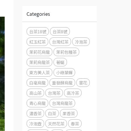
Categories
台茶18號
台茶8號
紅玉紅茶
台灣紅茶
冷泡茶
茉莉花烏龍
茉莉包種茶
茉莉烏龍茶
著蜒
東方美人茶
小綠葉蟬
白毫烏龍
重發酵烏龍
窨花
高山茶
台灣茶
高冷茶
青心烏龍
台灣烏龍茶
濃香茶
白茶
果香茶
冷泡壺
天然花茶
春茶