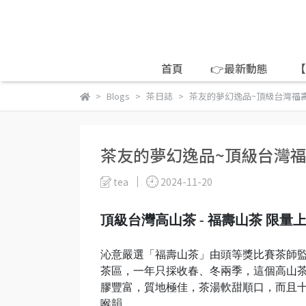
首頁
👉最新動態
【
Blogs
茶日誌
茶友的夢幻逸品~頂級台灣福
茶友的夢幻逸品~頂級台灣
tea
2024-11-20
頂級台灣高山茶 - 福壽山茶 限量
沁意嚴選「福壽山茶」由頭等獎比賽茶師
茶區，一年只採收春、冬兩季，這個高山茶
膠豐富，質地極佳，茶湯軟甜順口，而且十
喉韻……