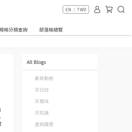
EN ｜ TWD
規格分類查詢
部落格總覽
All Blogs
最新動態
茶日誌
茶風味
的
茶知識
果
產銷履歷
甘