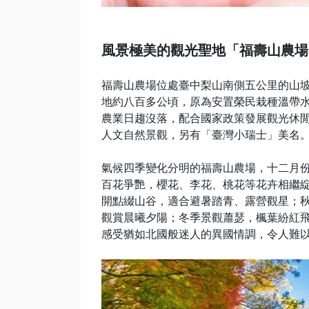
風景極美的觀光聖地「福壽山農場
福壽山農場位處臺中梨山南側五公里的山坡上
地約八百多公頃，原為安置榮民栽種溫帶
農業日趨沒落，配合國家政策發展觀光休
人文自然景觀，另有「臺灣小瑞士」美名
氣候四季變化分明的福壽山農場，十二月
百花爭艷，櫻花、李花、桃花等花卉相繼
開點綴山谷，適合避暑踏青、露營觀星；
觀賞晨曦夕陽；冬季景觀蕭瑟，楓葉紛紅
感受猶如北國般迷人的異國情調，令人難