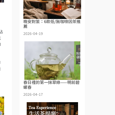
晚安對策：6款低/無咖啡因茶推
薦
佔
2026-04-19
統
的
季
盛
、
，
春日裡的第一抹翠綠——明前碧
螺春
2026-04-17