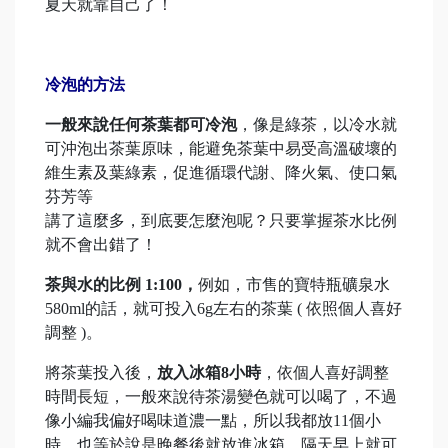
夏天就靠自己了！
冷泡的方法
一般來說任何茶葉都可冷泡
，像是綠茶，以冷水就
可沖泡出茶葉原味，能避免茶葉中易受高溫破壞的
維生素及葉綠素，促進循環代謝、降火氣、使口氣
芬芳等
講了這麼多，到底要怎麼泡呢？只要掌握茶水比例
就不會出錯了！
茶與水的比例 1:100
，
例如，市售的寶特瓶礦泉水
580ml的話，就可投入6g左右的茶葉 ( 依照個人喜好
調整 )。
將茶葉投入後，
放入冰箱8小時
，依個人喜好調整
時間長短，一般來說待茶湯變色就可以喝了，不過
像小編我偏好喝味道濃一點，所以我都放11個小
時，也等於說是晚餐後就放進冰箱，隔天早上就可