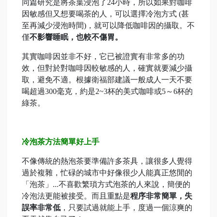
同篇研究是將茶葉浸泡了24小時，所以如果對咖啡
因敏感但又想要喝茶的人，可以選擇冷泡方式 (甚
至再減少浸泡時間)，就可以降低咖啡因的攝取。不
僅
不影響睡眠，也較不傷胃。
其實咖啡因並非不好，它已被證實有非常多的功
效，但對於對咖啡因較敏感的人，確實就要減少攝
取，避免不適。根據衛福部建議一般成人一天不要
喝超過300毫克，約是2~3杯的美式咖啡或5～6杯的
綠茶。
冷泡茶方法簡單好上手
不像傳統的熱泡茶要準備許多茶具，讓很多人覺得
過於複雜，忙碌的城市中好像很少人能真正悠閒的
「泡茶」...不喜歡繁瑣方式泡茶的人來說，簡便的
冷泡法更能被接受。而且重點是
程序非常簡單，失
誤率非常低
，只要試過就能上手，度過一個涼爽的