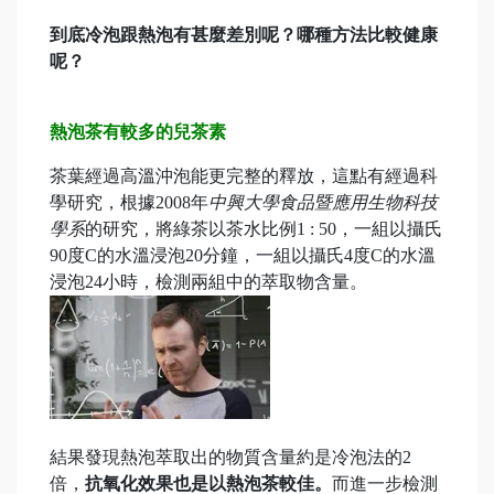
到底冷泡跟熱泡有甚麼差別呢？哪種方法比較健康
呢？
熱泡茶有較多的兒茶素
茶葉經過高溫沖泡能更完整的釋放，這點有經過科
學研究，根據2008年
中興大學食品暨應用生物科技
學系
的研究，將綠茶以茶水比例1 : 50，一組以攝氏
90度C的水溫浸泡20分鐘，一組以攝氏4度C的水溫
浸泡24小時，檢測兩組中的萃取物含量。
結果發現熱泡萃取出的物質含量約是冷泡法的2
倍，
抗氧化效果也是以熱泡茶較佳。
而進一步檢測