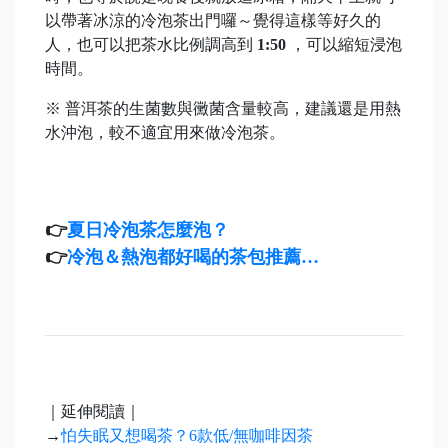
以帶著冰涼的冷泡茶出門囉～覺得這樣等好久的
人，也可以把茶水比例調高到
1:50
，可以縮短浸泡
時間。
※ 普洱茶的生菌數與黴菌含量較高，建議還是用熱
水沖泡，較不適宜用來做冷泡茶。
👉
夏日冷泡茶怎麼泡？
👉
冷泡＆熱泡都好喝的茶包推薦…
｜延伸閱讀｜
→
怕失眠又想喝茶？6款低/無咖啡因茶