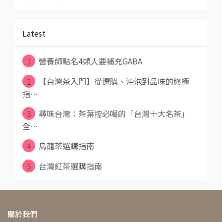
Latest
1
營養師點名4類人要補充GABA
2
【台灣茶入門】從選購、沖泡到品味的終極
指⋯
3
尋味台灣：茶葉控必喝的「台灣十大名茶」
全⋯
4
烏龍茶選購指南
5
台灣紅茶選購指南
關於我們