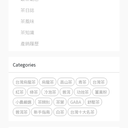
茶日誌
茶風味
茶知識
產銷履歷
Categories
台灣烏龍茶
烏龍茶
高山茶
青茶
台灣茶
紅茶
綠茶
冷泡茶
普洱
功效茶
薑黃粉
小農嚴選
茶類別
茶葉
GABA
舒壓茶
普洱茶
新手指南
白茶
台灣十大名茶