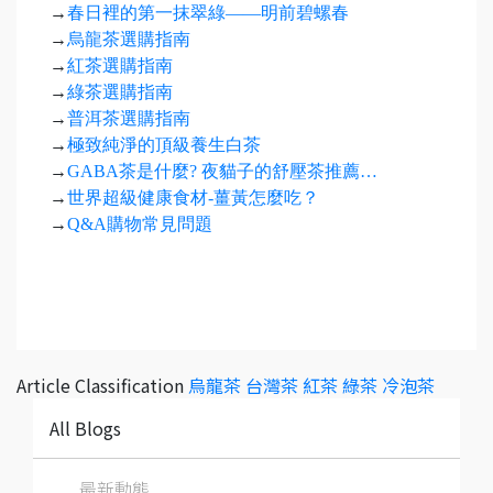
→
春日裡的第一抹翠綠——明前碧螺春
→
烏龍茶選購指南
→
紅茶選購指南
→
綠茶選購指南
→
普洱茶選購指南
→
極致純淨的頂級養生白茶
→
GABA茶是什麼? 夜貓子的舒壓茶推薦…
→
世界超級健康食材-薑黃怎麼吃？
→
Q&A購物常見問題
Article Classification
烏龍茶
台灣茶
紅茶
綠茶
冷泡茶
All Blogs
最新動態