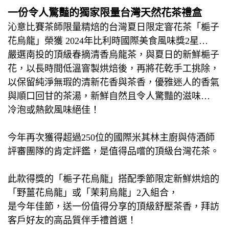
一份令人驚豔的獨家限量台灣天然花茶禮盒
沁意比賽茶師限量精焙的台灣夏日限定窨花茶「梔子
花烏龍」榮獲 2024年比利時國際美食風味獎2星…
嚴選南投的頂級春摘清香烏龍茶，與夏日的新鮮梔子
花，以長時間低溫窨製烘焙後，再將花乾手工挑除，
以保留純淨無瑕的清新花香與茶香，優雅迷人的香氣
與順口回甘的茶湯，新鮮自然且令人驚豔的滋味…
冷泡或熱飲風味絕佳！
今年再次獲得超過250位的國際米其林主廚與侍酒師
評審團隊的肯定評鑑，是值得品嚐的頂級台灣花茶。
此款得獎的「梔子花烏龍」搭配季節限定新鮮烘焙的
「野薑花烏龍」或「茉莉烏龍」2入組合，
是今年佳節，送一份值得分享的頂級舒壓茶香，拜訪
客戶好友的高品質伴手禮首選！