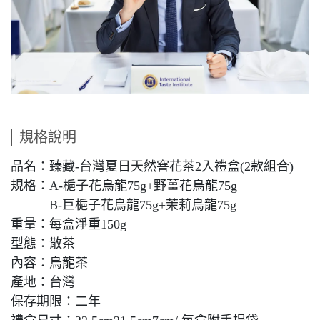
規格說明
品名：臻藏-台灣夏日天然窨花茶2入禮盒(2款組合)
規格：A-梔子花烏龍75g+野薑花烏龍75g
B-巨梔子花烏龍75g+茉莉烏龍75g
重量：每盒淨重150g
型態：散茶
內容：烏龍茶
產地：台灣
保存期限：二年