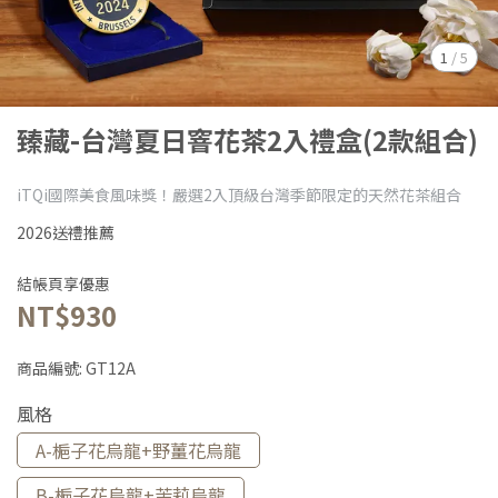
1
/
5
臻藏-台灣夏日窨花茶2入禮盒(2款組合)
iTQi國際美食風味獎！嚴選2入頂級台灣季節限定的天然花茶組合
2026送禮推薦
結帳頁享優惠
NT$930
商品編號:
GT12A
風格
A-梔子花烏龍+野薑花烏龍
B-梔子花烏龍+茉莉烏龍