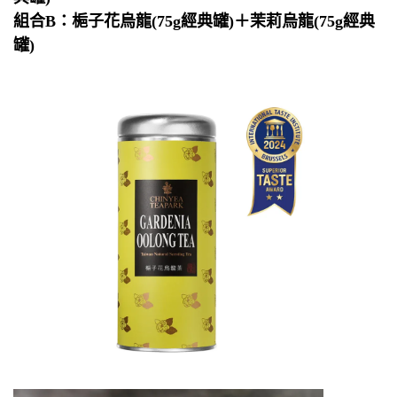
組合B：梔子花烏龍(75g經典罐)＋茉莉烏龍(75g經典
罐)