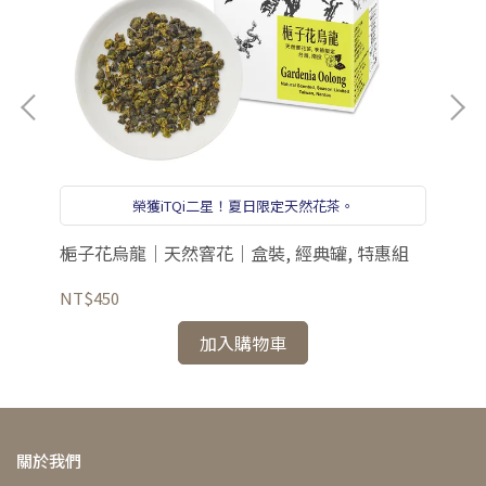
榮獲iTQi二星！夏日限定天然花茶。
梔子花烏龍｜天然窨花｜盒裝, 經典罐, 特惠組
梔
NT$450
NT
加入購物車
關於我們