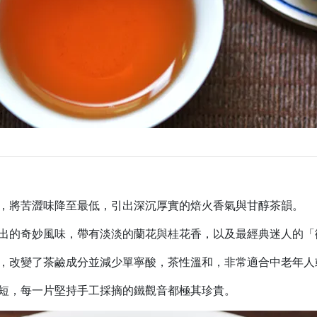
，將苦澀味降至最低，引出深沉厚實的焙火香氣與甘醇茶韻。
出的奇妙風味，帶有淡淡的蘭花與桂花香，以及最經典迷人的「
，改變了茶鹼成分並減少單寧酸，茶性溫和，非常適合中老年人
短，每一片堅持手工採摘的鐵觀音都極其珍貴。