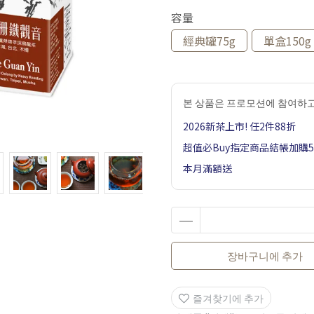
容量
經典罐75g
單盒150g
본 상품은 프로모션에 참여하고
2026新茶上市! 任2件88折
超值必Buy指定商品結帳加購
本月滿額送
장바구니에 추가
즐겨찾기에 추가