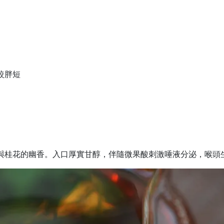
較胖短
與桂花的幽香。入口厚實甘醇，伴隨微果酸刺激唾液分泌，喉頭