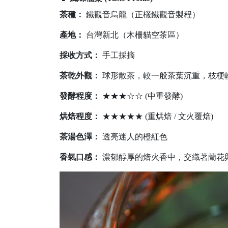
茶種：
鐵觀音烏龍（正欉鐵觀音製程）
產地：
台灣新北（木柵貓空茶區）
採收方式：
手工採摘
茶乾外觀：
球形散茶，較一般茶葉沉重，枝梗
發酵程度：
★★★☆☆ (中重發酵)
烘焙程度：
★★★★★ (重烘焙 / 文火覆焙)
茶湯色澤：
透亮迷人的橙紅色
香氣口感：
濃郁醇厚的焙火香中，交織著蘭花