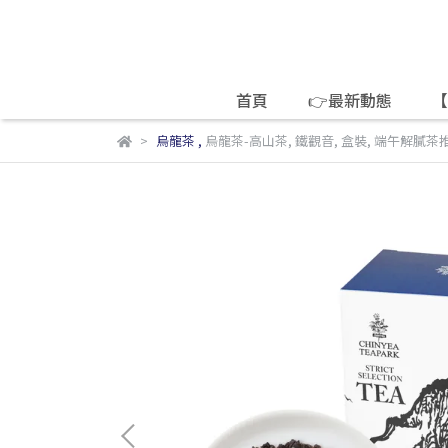
首頁
👉最新動態
【
烏龍茶
,
烏龍茶-高山茶
,
鐵觀音
,
盒裝
,
端午解膩茶