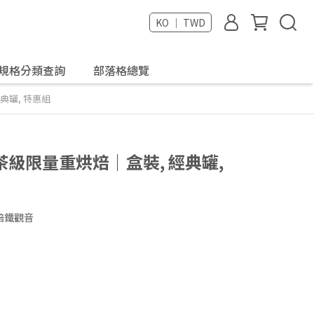
KO ｜ TWD
規格分類查詢
部落格總覽
典罐, 特惠組
級限量重烘焙｜盒裝, 經典罐,
焙鐵觀音