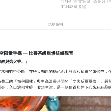
이 제품 "최대"는 보너스를 상쇄
NT$432
와 동일)
規格說明
空限量手採 — 比賽茶級重烘焙鐵觀音
果酸與焙火香。」
北木柵貓空茶區，在得天獨厚的褐色泥土與溫和多霧的氣候中，
時費工的「布包團揉」與中高溫長時間的「文火反覆覆焙」。嚴
透亮，入口濃郁甘醇，喉頭生津，是一款值得您靜下心來細細品