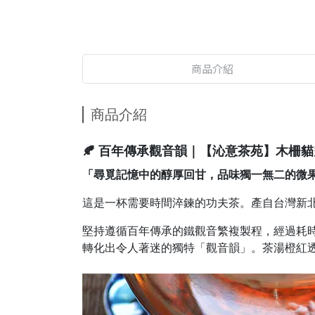
商品介紹
商品介紹
🍂 百年傳承觀音韻｜【沁意茶苑】木柵貓
「尋覓記憶中的醇厚回甘，品味獨一無二的微
這是一杯需要時間淬鍊的功夫茶。產自台灣新
堅持遵循百年傳承的鐵觀音繁複製程，經過耗
轉化出令人著迷的獨特「觀音韻」。茶湯橙紅