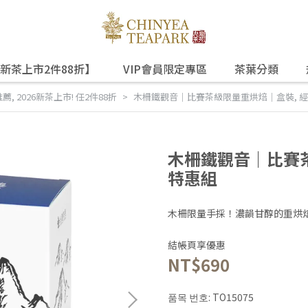
新茶上市2件88折】
VIP會員限定專區
茶葉分類
推薦
,
2026新茶上市! 任2件88折
木柵鐵觀音｜比賽茶級限量重烘焙｜盒裝, 經
木柵鐵觀音｜比賽茶
特惠組
木柵限量手採！濃韻甘醇的重烘
結帳頁享優惠
NT$690
품목 번호:
TO15075