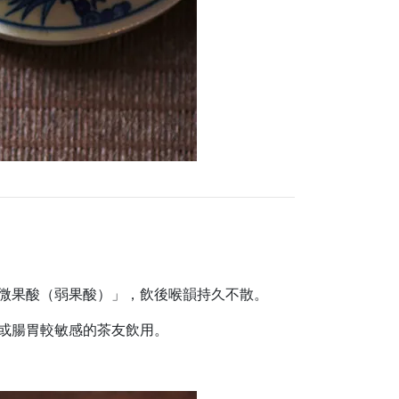
微果酸（弱果酸）」，飲後喉韻持久不散。
或腸胃較敏感的茶友飲用。