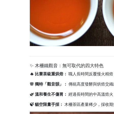
✨ 木柵鐵觀音：無可取代的四大特色
🔥 比賽茶級重烘焙：
職人長時間反覆慢火精焙
🌸 獨特「觀音韻」：
傳統高度發酵與烘焙交織
🌿 溫和養生不傷胃：
經過長時間的中高溫焙火
🍃 貓空限量手採：
木柵茶區產量稀少，採收期