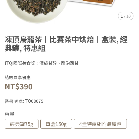
1
/
10
凍頂烏龍茶｜比賽茶中烘焙｜盒裝, 經
典罐, 特惠組
iTQi國際美食獎！濃韻甘醇、耐泡回甘
結帳頁享優惠
NT$390
품목 번호:
TO08075
容量
經典罐75g
單盒150g
4盒特惠組附體驗包