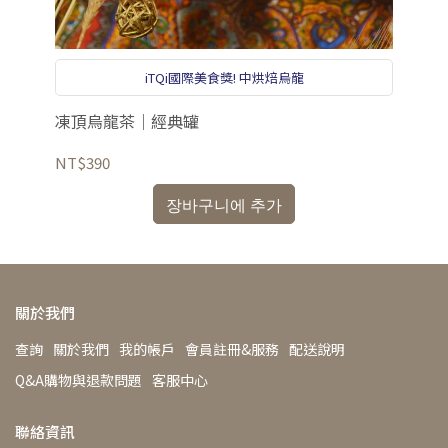
iTQi國際美食獎! 中烘焙烏龍
(一
凍頂烏龍茶｜經典罐
凍
喉
NT$390
NT
장바구니에 추가
關於我們
查詢
關於我們
我的帳戶
會員註冊&服務
配送說明
Q&A購物與退款問題
客服中心
聯絡資訊