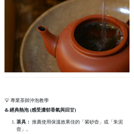
💡 專業茶師沖泡教學
♨️ 經典熱泡 (感受濃郁香氣與回甘)
茶具：
推薦使用保溫效果佳的「紫砂壺」或「朱泥
壺」。