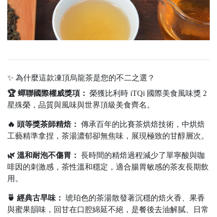
✨ 為什麼這款凍頂烏龍茶是您的不二之選？
🏆 蟬聯國際權威獎項：
榮獲比利時 iTQi 國際美食風味獎 2
星殊榮，品質與風味與世界頂級美食齊名。
🔥 頭等獎茶師精焙：
傳承百年的比賽茶烘焙技術，中烘焙
工藝精準拿捏，茶湯濃郁卻無焦味，展現極致的甘醇層次。
🌿 溫和耐泡不傷胃：
長時間的精焙過程減少了單寧酸與咖
啡因的刺激感，茶性溫和穩定，適合腸胃敏感的茶友長期飲
用。
🍵 經典古早味：
琥珀色的茶湯散發著沉穩的焙火香、果香
與蜜果韻味，回甘在口腔綿延不絕，是餐後去油解膩、日常