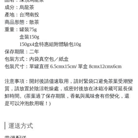
成分：烏龍茶
產地：台灣南投
商品形態：散茶
重量：罐裝75g
盒裝150g
150gx4盒特惠組附體驗包10g
保存期限：二年
包裝方式：內袋真空包／紙盒
包裝尺寸：單罐直徑 6.5cmx15cm/ 單盒 8cmx12cmx6cm
注意事項：開封後請儘速取用，請封緊袋口避免茶葉受潮變
質，請放置於陰涼乾燥處，或密封後放在冰箱冷藏可延長保
鮮時間。(茶葉過了保存期限，香氣與風味會有些變化，還
是可以沖泡飲用喔！)
運送方式