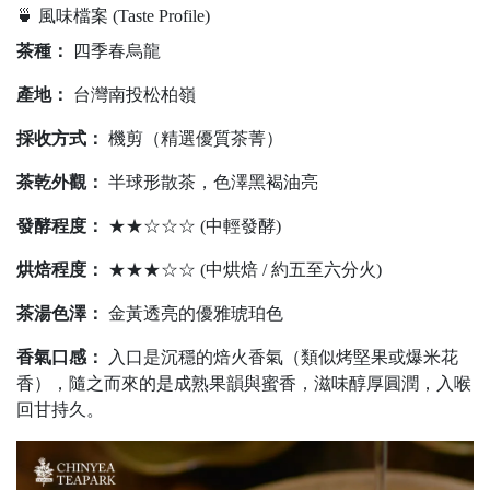
🍵 風味檔案 (Taste Profile)
茶種：
四季春烏龍
產地：
台灣南投松柏嶺
採收方式：
機剪（精選優質茶菁）
茶乾外觀：
半球形散茶，色澤黑褐油亮
發酵程度：
★★☆☆☆ (中輕發酵)
烘焙程度：
★★★☆☆ (中烘焙 / 約五至六分火)
茶湯色澤：
金黃透亮的優雅琥珀色
香氣口感：
入口是沉穩的焙火香氣（類似烤堅果或爆米花
香），隨之而來的是成熟果韻與蜜香，滋味醇厚圓潤，入喉
回甘持久。