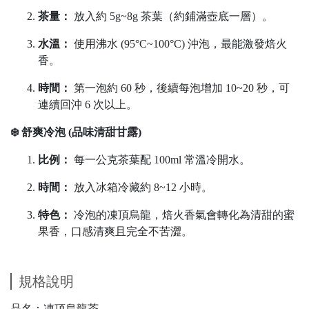
茶量：
放入約 5g~8g 茶葉（約鋪滿壺底一層）。
水溫：
使用沸水 (95°C~100°C) 沖泡，最能激發焙火
香。
時間：
第一泡約 60 秒，後續每泡增加 10~20 秒，可
連續回沖 6 次以上。
❄️ 舒爽冷泡 (品味清甜甘露)
比例：
每一公克茶葉配 100ml 常溫冷開水。
時間：
放入冰箱冷藏約 8~12 小時。
特色：
冷泡的凍頂烏龍，焙火香氣會轉化為清甜的蜜
果香，口感清爽且完全不苦澀。
規格說明
品名：凍頂烏龍茶