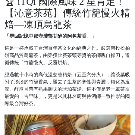
🏆 iTQi 國際風味 2 星肯定！
【沁意茶苑】傳統竹籠慢火精
焙—凍頂烏龍茶
「尋回記憶中那壺濃郁甘醇的阿爸茶香。」
這是一杯承載了台灣百年茶文化的經典之作。嚴選南投松柏
嶺高品質烏龍茶，由榮獲比賽茶頭等獎的茶師親自操刀，遵
循傳統「竹籠慢火」反覆烘焙。
經過數十小時的高低溫交替精焙（五至六分火），讓茶葉吸
附了淡淡的竹籠香氣，褪去了生茶的寒性與青澀，轉化為溫
潤、醇厚且帶有熟果韻味的琥珀茶湯。這不僅是老一輩茶友
最愛的「古早味」，更是米其林名廚與侍酒師一致推崇的國
際級台灣好茶。