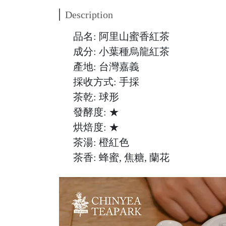
Description
品名: 阿里山蜜香紅茶
成分: 小葉種烏龍紅茶
產地: 台灣嘉義
採收方式: 手採
茶乾: 球形
發酵度: ★
烘焙度: ★
茶湯: 橙紅色
茶香: 蜂蜜, 焦糖, 蘭花