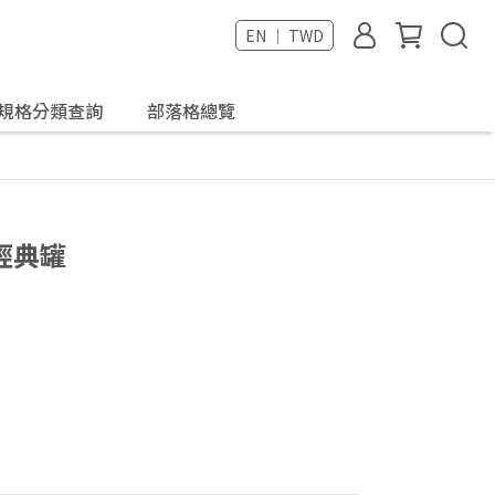
EN ｜ TWD
規格分類查詢
部落格總覽
經典罐