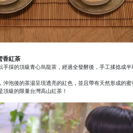
蜜香紅茶
茶區，以手採的頂級青心烏龍茶，經過全發酵後，手工揉捻成
，沖泡後的茶湯呈現透亮的紅色，並且帶有天然形成的蜜
是頂級的限量台灣高山紅茶！