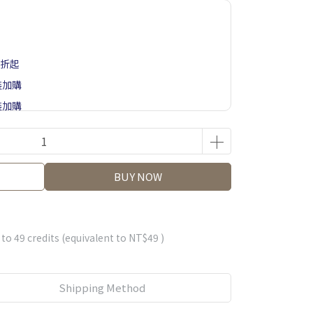
5折起
裝加購
裝加購
BUY NOW
 to
49
credits (equivalent to
NT$49
)
Shipping Method