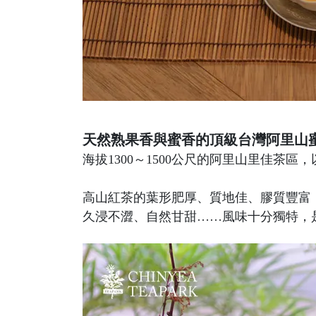
天然熟果香與蜜香的頂級台灣阿里山
海拔1300～1500公尺的阿里山里佳
高山紅茶的葉形肥厚、質地佳、膠質豐富
久浸不澀、自然甘甜……風味十分獨特，