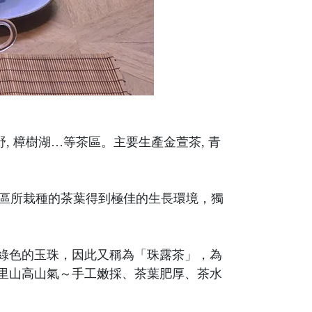
 特富野, 樟樹湖…等茶區。主要生產金萱茶, 青
茶區所栽種的茶葉得到極佳的生長環境，獨
綠色的玉珠，因此又稱為「珠露茶」，為
里山高山氣～手工嫩採、茶葉肥厚、茶水