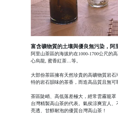
富含礦物質的土壤與優良無污染，阿
阿里山茶區的海拔約在1000-1700公尺的高山
心烏龍, 蜜香紅茶…等。
大部份茶區擁有天然珍貴的高礦物質岩石地
特的岩石韻味的茶香，而造高品質且無可
茶區陡峭、高低落差極大，經常雲霧籠罩
台灣精製高山茶的代表。氣侯涼爽宜人、
亮透、甘醇耐泡的優質台灣高山茶！