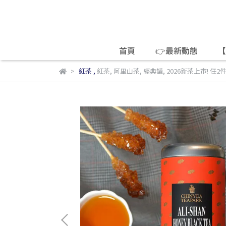
首頁
👉最新動態
【
紅茶
,
紅茶
,
阿里山茶
,
經典罐
,
2026新茶上市! 任2