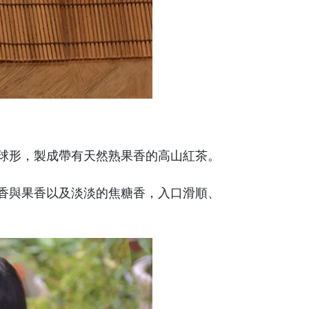
半球形，製成帶有天然熟果香的高山紅茶。
香與果香以及淡淡的焦糖香，入口滑順、