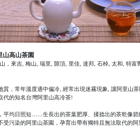
里山高山茶園
，來吉, 梅山, 瑞里, 隙頂, 里佳, 達邦, 石棹, 太和,
質，常年溫度適中偏冷, 經常出現迷霧現象, 讓阿里山
取代的知名台灣阿里山高冷茶!
，平均日照短……生長出的茶葉肥厚、揉捻出的茶乾像碧
不受污染的阿里山茶園，孕育出帶有獨特且無法取代的阿