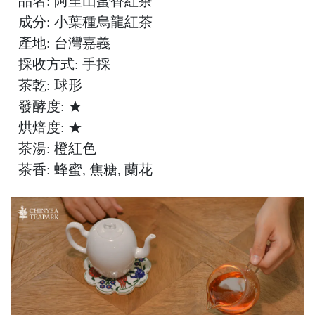
品名: 阿里山蜜香紅茶
成分: 小葉種烏龍紅茶
產地: 台灣嘉義
採收方式: 手採
茶乾: 球形
發酵度: ★
烘焙度: ★
茶湯: 橙紅色
茶香: 蜂蜜, 焦糖, 蘭花