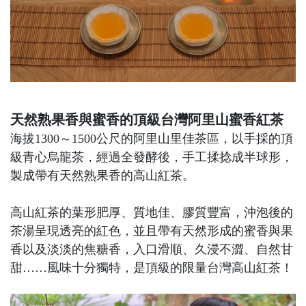
天然熟果香與蜜香的頂級台灣阿里山蜜香紅茶
海拔1300～1500公尺的阿里山里佳茶區，以手採的頂
級青心烏龍茶，經過全發酵後，手工揉捻成半球形，
製成帶有天然熟果香的高山紅茶。
高山紅茶的葉形肥厚、質地佳、膠質豐富，沖泡後的
茶湯呈現透亮的紅色，並且帶有天然形成的蜜香與果
香以及淡淡的焦糖香，入口滑順、久浸不澀、自然甘
甜……風味十分獨特，是頂級的限量台灣高山紅茶！