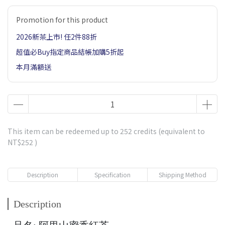
Promotion for this product
2026新茶上市! 任2件88折
超值必Buy指定商品結帳加購5折起
本月滿額送
This item can be redeemed up to
252
credits (equivalent to
NT$252
)
Description
Specification
Shipping Method
Description