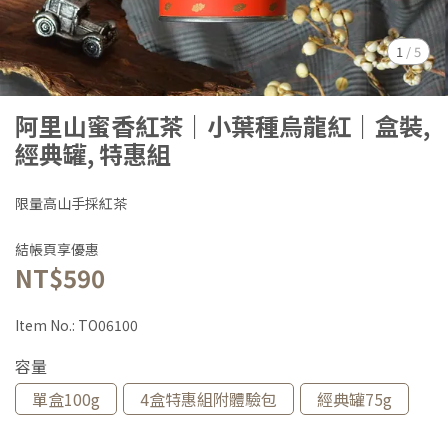
1
/
5
阿里山蜜香紅茶｜小葉種烏龍紅｜盒裝,
經典罐, 特惠組
限量高山手採紅茶
結帳頁享優惠
NT$590
Item No.:
TO06100
容量
單盒100g
4盒特惠組附體驗包
經典罐75g