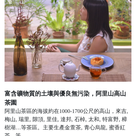
富含礦物質的土壤與優良無污染，阿里山高山
茶園
阿里山茶區的海拔約在1000-1700公尺的高山，來吉,
梅山, 瑞里, 隙頂, 里佳, 達邦, 石棹, 太和, 特富野, 樟
樹湖…等茶區。主要生產金萱茶, 青心烏龍, 蜜香紅
茶…等。