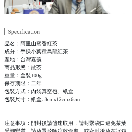
Specification
品名：阿里山蜜香紅茶
成分：手採小葉種烏龍紅茶
產地：台灣嘉義
商品形態：散茶
重量：盒裝100g
保存期限：二年
包裝方式：內袋真空包、紙盒
包裝尺寸：紙盒: 8cmx12cmx6cm
注意事項：開封後請儘速取用，請封緊袋口避免茶葉
受潮變質，請放置於陰涼乾燥處，或密封後放在冰箱