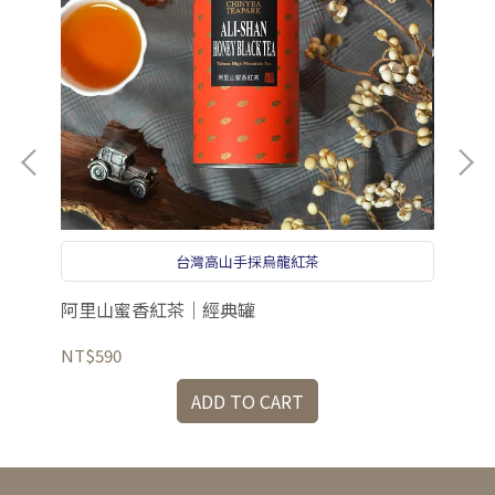
台灣高山手採烏龍紅茶
阿里山蜜香紅茶｜經典罐
經典
日
NT$590
NT
ADD TO CART