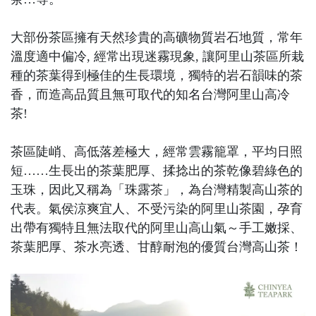
大部份茶區擁有天然珍貴的高礦物質岩石地質，常年
溫度適中偏冷, 經常出現迷霧現象, 讓阿里山茶區所栽
種的茶葉得到極佳的生長環境，獨特的岩石韻味的茶
香，而造高品質且無可取代的知名台灣阿里山高冷
茶!
茶區陡峭、高低落差極大，經常雲霧籠罩，平均日照
短……生長出的茶葉肥厚、揉捻出的茶乾像碧綠色的
玉珠，因此又稱為「珠露茶」，為台灣精製高山茶的
代表。氣侯涼爽宜人、不受污染的阿里山茶園，孕育
出帶有獨特且無法取代的阿里山高山氣～手工嫩採、
茶葉肥厚、茶水亮透、甘醇耐泡的優質台灣高山茶！