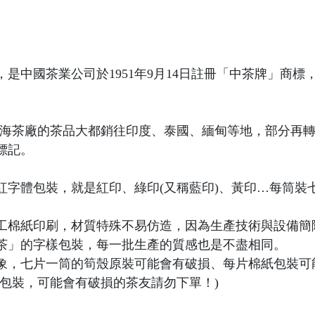
中國茶業公司於1951年9月14日註冊「中茶牌」商標，註
49年猛海茶廠的茶品大都銷往印度、泰國、緬甸等地，部分
標記。
全紅字體包裝，就是紅印、綠印(又稱藍印)、黃印…每筒裝
工棉紙印刷，材質特殊不易仿造，因為生產技術與設備簡
茶」的字樣包裝，每一批生產的質感也是不盡相同。
象，七片一筒的筍殼原裝可能會有破損、每片棉紙包裝可
包裝，可能會有破損的茶友請勿下單！)