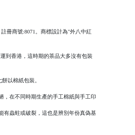
冊商號:8071。商標設計為"外八中紅
再轉運到香港，這時期的茶品大多沒有包裝
七餅以棉紙包裝。
陋，在不同時期生產的手工棉紙與手工印
能有蟲蛀或破裂，這也是辨別年份真偽基