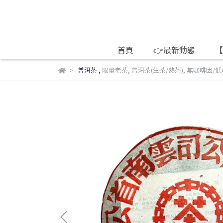
首頁
👉最新動態
【
普洱茶
,
限量老茶
,
普洱茶(生茶/熟茶)
,
無咖啡因/低