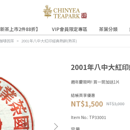
新茶上市2件88折】
VIP會員限定專區
茶葉分類
咖啡因茶
2001年八中大紅印經典熟餅(熟茶)
2001年八中大紅印
週年慶限時! 買一筒加送1片
結帳頁享優惠
NT$1,500
NT$3,000
Item No.:
TP33001
容量