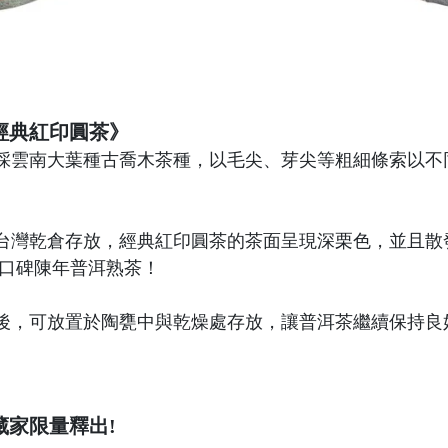
牌經典紅印圓茶》
採雲南大葉種古喬木茶種，以毛尖、芽尖等粗細條索以不
上的台灣乾倉存放，經典紅印圓茶的茶面呈現深栗色，並且
氣口碑陳年普洱熟茶！
後，可放置於陶甕中與乾燥處存放，讓普洱茶繼續保持良
藏家限量釋出!