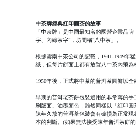
中茶牌經典紅印圓茶的故事
「中茶牌」是中國最知名的國營企業品牌，是
字、內綠茶字"，坊間稱"八中茶」。
根據雲南中茶公司的記載，1941-19
紙，但每片餅面上都有放置八中茶內飛為
1950年後，正式將中茶的普洱茶圓餅以
早期的普洱老茶餅包裝選用的非常薄的手
刷版面、油墨顏色，雖然同樣以「紅印圓
陳年久放的普洱茶包裝會有破損為正常現
本的判斷。(如果無法接受陳年普洱茶餅的