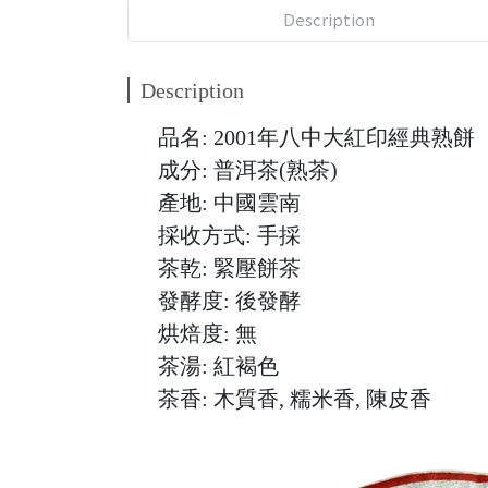
Description
Description
品名: 2001年八中大紅印經典熟餅
成分: 普洱茶(熟茶)
產地: 中國雲南
採收方式: 手採
茶乾: 緊壓餅茶
發酵度: 後發酵
烘焙度: 無
茶湯: 紅褐色
茶香: 木質香, 糯米香, 陳皮香