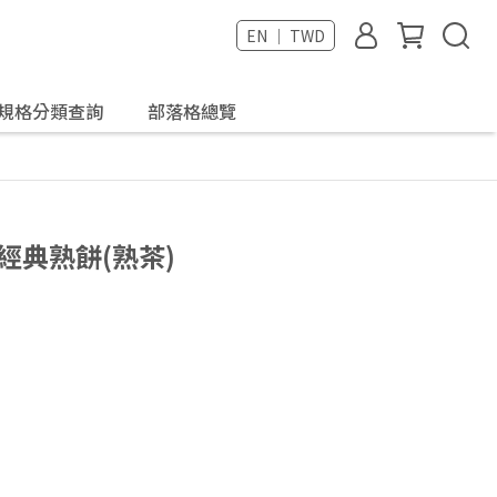
EN ｜ TWD
規格分類查詢
部落格總覽
經典熟餅(熟茶)