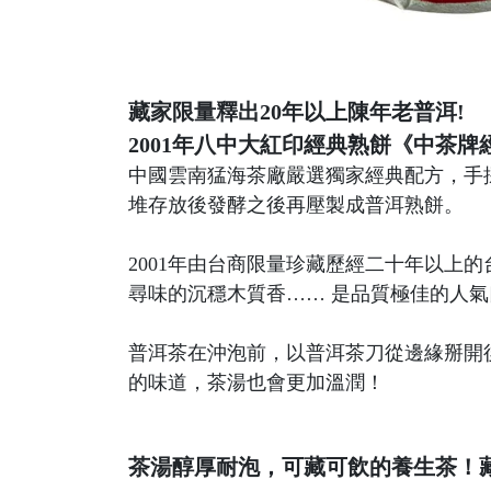
藏家限量釋出20年以上陳年老普洱!
2001年八中大紅印經典熟餅《中茶
中國雲南猛海茶廠嚴選獨家經典配方，手
堆存放後發酵之後再壓製成普洱熟餅。
2001年由台商限量珍藏歷經二十年以
尋味的沉穩木質香…… 是品質極佳的人
普洱茶在沖泡前，以普洱茶刀從邊緣掰開
的味道，茶湯也會更加溫潤！
茶湯醇厚耐泡，可藏可飲的養生茶！