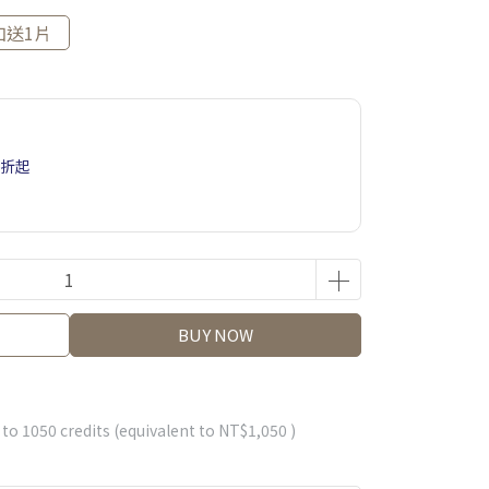
加送1片
5折起
BUY NOW
 to
1050
credits (equivalent to
NT$1,050
)