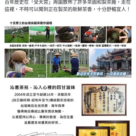
百年歷史在「受天宮」周圍散佈了許多茶園和製茶廠，走在
這裡，不時可以聞到正在製茶的新鮮茶香，十分舒暢宜人！