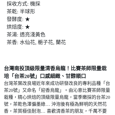
採收方式: 機採
茶乾: 半球形
發酵度: ★
烘焙度: ★
茶湯: 透亮淺黃色
茶香: 水仙花, 梔子花, 蘭花
台灣南投頂級限量清香烏龍！比賽茶師限量栽
培「台茶20號」口感細緻、甘醇順口
台灣茶葉改良場近年來成功研發改良的專利品種「台
茶20號」又命名「迎香烏龍」。由沁意比賽茶師限量
栽種，精心烘焙的頂級限量烏龍，當季嫩採的台茶20
號，茶乾色澤偏墨綠… 沖泡後有極為鮮明的天然花
香，茶質極佳耐泡… 喜歡清香茶的朋友，千萬不要