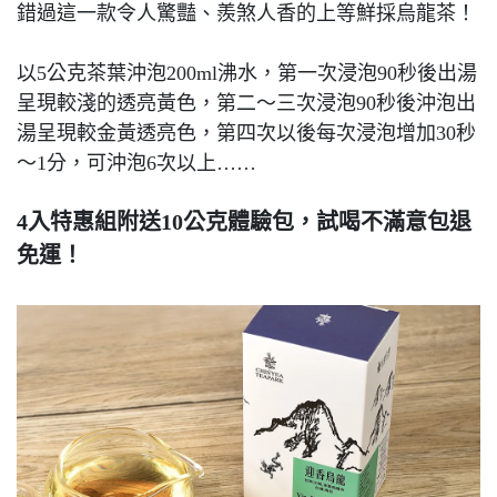
錯過這一款令人驚豔、羨煞人香的上等鮮採烏龍茶！
以5公克茶葉沖泡200ml沸水，第一次浸泡90秒後出湯
呈現較淺的透亮黃色，第二～三次浸泡90秒後沖泡出
湯呈現較金黃透亮色，第四次以後每次浸泡增加30秒
～1分，可沖泡6次以上……
4入特惠組附送10公克體驗包，試喝不滿意包退
免運！