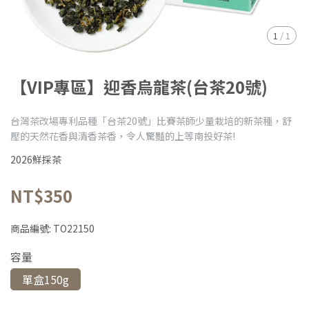
1
/
1
【VIP專區】迎香烏龍茶(台茶20號)
台灣茶改場專利品種「台茶20號」比賽茶師少量栽培的新茶種，舒
壓的天然花香與清香茶香，令人驚豔的上等南投好茶!
2026鮮採茶
NT$350
商品編號:
TO22150
容量
單盒150g