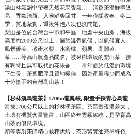
湯山林氣韻中帶著天然花果香氣……清香茶湯鮮翠透
亮、香氣清新、入喉鮮爽回甘。一年僅採收春、冬二
季，質地紮實，重複沖泡八次也沒問題。
梨山是位於台灣台中市和平區，地處中央山脈，海拔
高度約2000公尺以上，屬於溫帶氣候，以氣候宜人、
風景優美、盛產水梨、水蜜桃、蘋果、高麗菜、
茶……等高山農產品聞名。被果樹環繞的梨山茶，擁
有獨特且無可取代的花果香……常年處於低溫的環境
下生長，茶葉肥厚且質地極佳，因為產量稀少而成為
十分搶手的台灣高山茶！
【杉林溪烏龍茶】
1700m龍鳳峽, 限量手採青心烏龍
海拔1700公尺以上的杉林溪茶區。茶區畫夜溫差大，
土壤有機質含量豐富，山區終年雲霧繚繞，是孕育高
山茶的優良環境。
頭等獎製茶師精心栽種烘焙，茶形緊實油亮墨綠色、