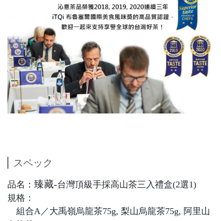
スペック
臻藏-
品名：
台灣頂級手採高山茶三入禮盒(2選1)
規格：
組合A／大禹嶺烏龍茶75g, 梨山烏龍茶75g, 阿里山