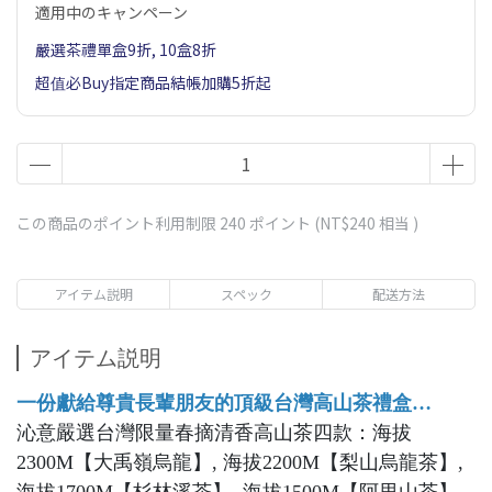
適用中のキャンペーン
嚴選茶禮單盒9折, 10盒8折
超值必Buy指定商品結帳加購5折起
この商品のポイント利用制限
240
ポイント (
NT$240
相当 )
アイテム説明
スペック
配送方法
アイテム説明
一份獻給尊貴長輩朋友的頂級台灣高山茶禮盒…
沁意嚴選台灣限量春摘清香高山茶四款：海拔
2300M【大禹嶺烏龍】, 海拔2200M【梨山烏龍茶】,