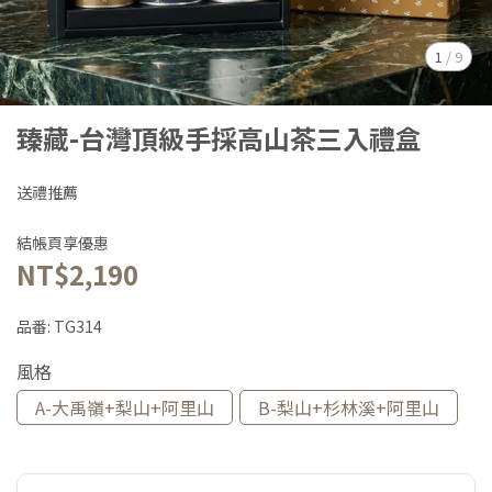
1
/
9
臻藏-台灣頂級手採高山茶三入禮盒
送禮推薦
結帳頁享優惠
NT$2,190
品番:
TG314
風格
A-大禹嶺+梨山+阿里山
B-梨山+杉林溪+阿里山