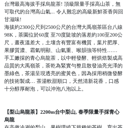
台灣最高海拔手採烏龍茶! 頂級限量手採高山茶，無
可取代的台灣高山氣... 令人難忘的高級新鮮茶香與回
甘滋味!
海拔約2300公尺到2500公尺的台灣大禹嶺茶區台八線
98K，茶園位於60度 至70度陡坡的落差約100至200公
尺，晝夜溫差大，土壤含有豐富有機質，葉片肥厚、
果膠質濃、霜氣明顯、山氣重、喉韻強等特性……
手工嫩採的青心烏龍茶，以中輕發酵、輕烘焙製成高
品質的大禹嶺茶，茶乾為緊實勻整且散發油亮光澤的
墨綠色，茶湯呈現透亮的蜜黃色，因為採用稍微發酵
的技術製成… 茶湯軟甜順口，天然清新花香，口感
十分醇厚耐泡，可以沖泡八泡以上。
【梨山烏龍茶】2200m台中梨山, 春季限量手採青心
烏龍
在高傲冷冽的梨山，果樹環繞下栽種的茶樹，育出茶