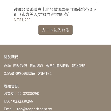
要之人的質感好茶。
臻藏台灣茶禮盒｜北台灣無農藥自然栽培茶 3 入
臻
組（東方美人/碧螺春/蜜香紅茶）
NT$1,200
NT
カートに入れる
關於我們
查詢
關於我們
我的帳戶
會員註冊&服務
配送說明
Q&A購物與退款問題
客服中心
聯絡資訊
お電話：02-32330298
FAX：0232330266
Email：tea@teapark.com.tw