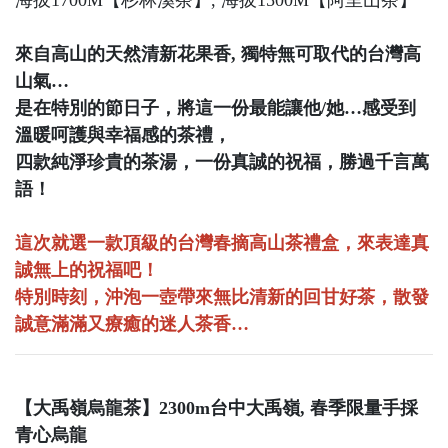
海拔1700M【杉林溪茶】, 海拔1500M【阿里山茶】
來自高山的天然清新花果香, 獨特無可取代的台灣高
山氣…
是在特別的節日子，將這一份最能讓他/她…感受到
溫暖呵護與幸福感的茶禮，
四款純淨珍貴的茶湯，一份真誠的祝福，勝過千言萬
語！
這次就選一款頂級的台灣春摘高山茶禮盒，來表達真
誠無上的祝福吧！
特別時刻，沖泡一壺帶來無比清新的回甘好茶，散發
誠意滿滿又療癒的迷人茶香…
【大禹嶺烏龍茶】2300m台中大禹嶺, 春季限量手採
青心烏龍