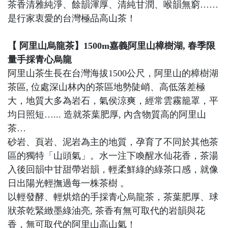
茶香清雅純淨、餘韻渾厚、清純甘潤、喉韻無窮……
是行家衷愛的台灣極品高山茶！
【 阿里山烏龍茶】1500m嘉義阿里山樟樹湖, 春季限
量手採青心烏龍
阿里山茶生長在台灣海拔1500公尺，阿里山的樟樹湖
茶區, 位處深山林內的茶區地勢陡峭、高低落差極
大，地質大多為岩石，氣侯涼爽，經常雲霧籠罩，平
均日照短…... 造就茶葉肥厚, 內含物質高的阿里山
茶…
砂岩、頁岩、泥岩為主的地質，孕育了不同於其他茶
區的獨特「山頭氣」。水一注下喚醒水仙花香，茶湯
入後回韻中甘甜帶岩韻，輕柔鮮綠的綠茶口感，就像
日出陽光輕撫過每一株茶樹 。
以輕發酵、輕烘焙的手採青心烏龍茶，茶葉肥厚、球
狀茶乾緊緻墨綠油亮, 茶香有無可取代的岩韻與花
香，無可取代的阿里山高山氣！