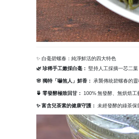
✨ 白毫碧螺春：純淨鮮活的四大特色
🌿 珍稀手工嫩採白毫：
堅持人工採摘一芯二葉
🌸 獨特「嚇煞人」鮮香：
承襲傳統碧螺春的靈
🍵 零發酵極致回甘：
100% 無發酵、無烘
✨ 富含兒茶素的健康守護：
未經發酵的綠茶保