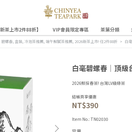
新茶上市2件88折】
VIP會員限定專區
茶葉分類
,
碧螺春
,
盒裝
,
冷泡茶推薦
,
端午解膩茶推薦
,
2026新茶上市! 任2件88折
白毫
白毫碧螺春｜頂級台
2026鮮採春茶! 台灣LV級綠茶
結帳頁享優惠
NT$390
Item No.:
TN02030
容量