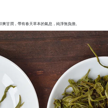
鮮爽甘潤，帶有春天草本的氣息，純淨無負擔。