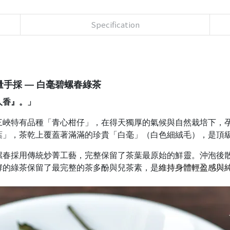
Specification
量手採 — 白毫碧螺春綠茶
人香』。」
三峽特有品種「青心柑仔」，在得天獨厚的氣候與自然栽培下，
葉」，茶乾上覆蓋著滿滿的珍貴「白毫」（白色細絨毛），是頂
螺春採用傳統炒菁工藝，完整保留了茶葉最原始的鮮靈。沖泡後
酵的綠茶保留了最完整的茶多酚與兒茶素，是
維持身體輕盈感與