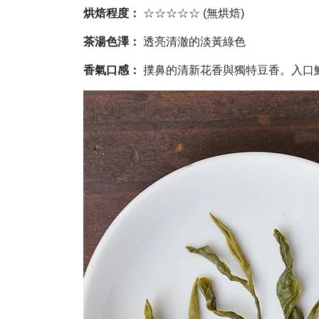
烘焙程度：
☆☆☆☆☆ (無烘焙)
茶湯色澤：
透亮清澈的淡黃綠色
香氣口感：
撲鼻的清新花香與獨特豆香。入口