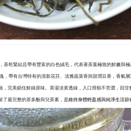
，茶乾緊結且帶有豐富的白色絨毛，代表著茶葉極致的鮮嫩與極
魂，帶有台灣特有的清新花芬、淡雅蔬菜香與甜潤豆香，香氣層
焙工藝，完美鎖住鮮綠原味。茶湯淡黃透綠，入口滑順不苦澀，回甘
留了最完整的茶多酚與兒茶素，是
維持身體輕盈感與純淨生活節