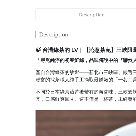
Description
Description
🍃 台灣綠茶的 LV｜【沁意茶苑】三峽限
「尋覓純淨的初春鮮綠，品味傳說中的『嚇煞
產自台灣綠茶的故鄉——新北市三峽區。嚴選
豐富的採茶職人純手工摘取最嬌嫩的「一芯二
不同於日本綠茶蒸菁後帶有的海苔味，三峽碧
亮，口感鮮爽回甘。這不僅是一杯茶，未經發