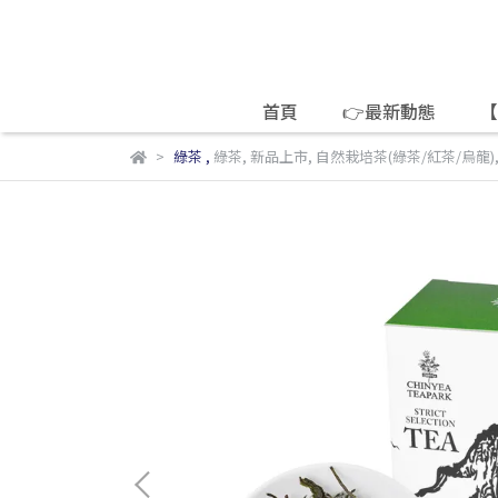
首頁
👉最新動態
【
綠茶
,
綠茶
,
新品上市
,
自然栽培茶(綠茶/紅茶/烏龍)