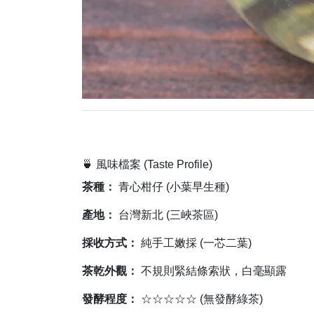
🍵 風味檔案 (Taste Profile)
茶種：
青心柑仔 (小葉早生種)
產地：
台灣新北 (三峽茶區)
採收方式：
純手工嫩採 (一芯二葉)
茶乾外觀：
不規則緊結條索狀，白毫顯露
發酵程度：
☆☆☆☆☆ (無發酵綠茶)