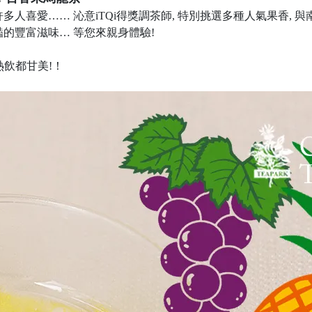
人喜愛…… 沁意iTQi得獎調茶師, 特別挑選多種人氣果香,
的豐富滋味… 等您來親身體驗!
熱飲都甘美!！