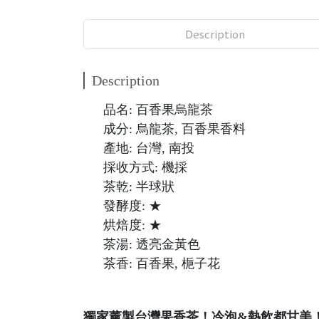
Description
Description
品名: 百香果烏龍茶
成分: 烏龍茶, 百香果香料
產地: 台灣, 南投
採收方式: 機採
茶乾: 半球狀
發酵度: ★
烘焙度: ★
茶湯: 透亮金黃色
茶香: 百香果, 梔子花
獨家薰製台灣果香茶！冷泡&熱飲都甘美