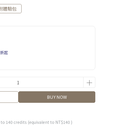
附體驗包
5折起
BUY NOW
 to
140
credits (equivalent to
NT$140
)