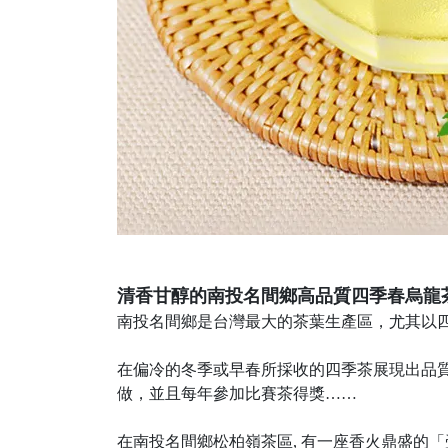
清香甘醇的南投名間鄉高品質四季春烏龍
南投名間鄉是台灣最大的茶葉生產區，尤其以
在偏冷的冬季或早春所採收的四季茶展現出品
做，並且每年參加比賽茶得獎……
在南投名間鄉松柏嶺茶區, 有一座香火鼎盛的