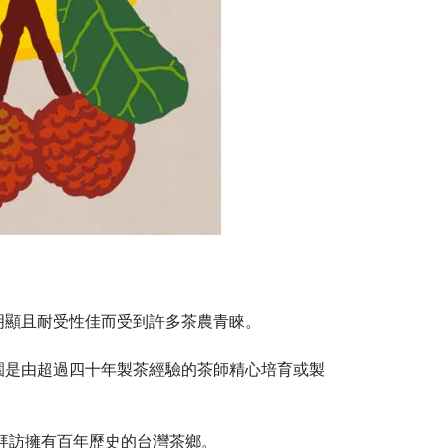
明顯且耐受性佳而受到許多茶農青睞。
園是由超過四十年製茶經驗的茶師精心培育或製
道拜訪擁有百年歷史的台灣茶鄉。