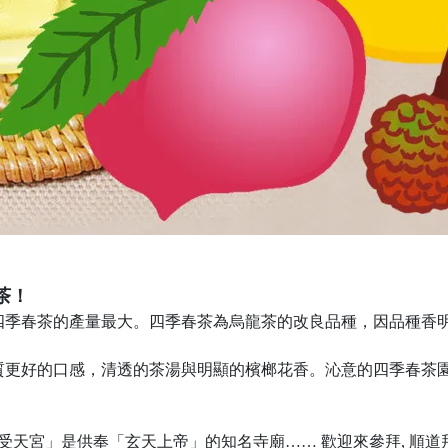
茶！
四季春茶的產量最大。四季春茶為烏龍茶的改良品種，因品種香
質更好的口感，清透的茶湯與明顯的檳榔花香。沁意的四季春茶
「受天宮」是供奉「玄天上帝」的知名寺廟…… 歡迎來參拜, 順