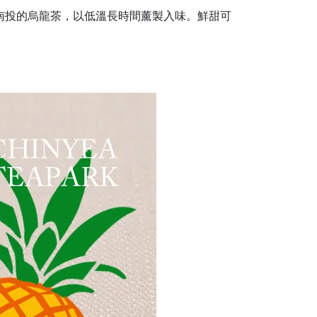
 與南投的烏龍茶，以低溫長時間薰製入味。鮮甜可