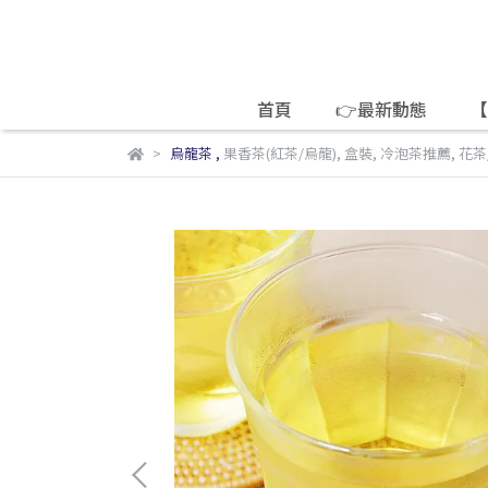
首頁
👉最新動態
【
烏龍茶
,
果香茶(紅茶/烏龍)
,
盒裝
,
冷泡茶推薦
,
花茶