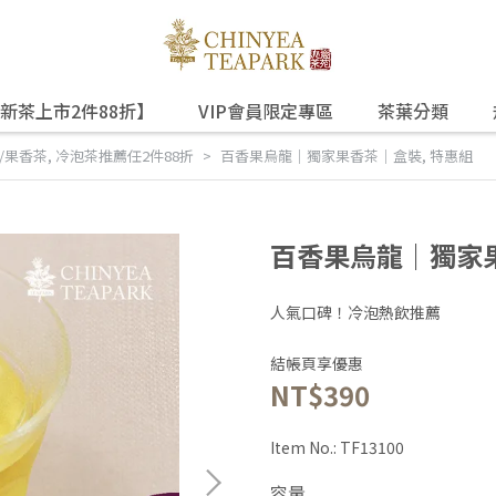
新茶上市2件88折】
VIP會員限定專區
茶葉分類
/果香茶
,
冷泡茶推薦任2件88折
百香果烏龍｜獨家果香茶｜盒裝, 特惠組
百香果烏龍｜獨家果
人氣口碑！冷泡熱飲推薦
結帳頁享優惠
NT$390
Item No.:
TF13100
容量