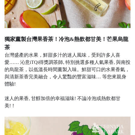
獨家薰製台灣果香茶！冷泡&熱飲都甘美！芒果烏龍
茶
台灣盛產的水果，鮮甜多汁的迷人風味，受到許多人喜
愛…… 沁意iTQi得獎調茶師, 特別挑選多種人氣果香, 與南投
的烏龍茶，以低溫長時間薰製入味。鮮甜可口的水果香氣，
與清新茶香完美融合，令人驚豔的豐富滋味… 等您來親身
體驗!
迷人的果香, 甘醇加倍的幸福滋味! 不論冷泡或熱飲都甘
美!！