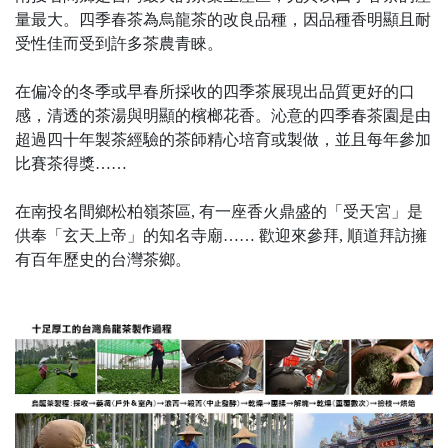
量最大。四季春茶為烏龍茶的改良品種，因品種香明顯且耐
受性佳而受到許多茶農青睞。
在偏冷的冬季或早春所採收的四季茶展現出品質更好的口
感，清透的茶湯與明顯的檳榔花香。沁意的四季春茶園是由
超過四十年製茶經驗的茶師精心培育或製做，並且每年參加
比賽茶得獎……
在南投名間鄉松柏嶺茶區, 有一座香火鼎盛的「受天宮」是
供奉「玄天上帝」的知名寺廟…… 歡迎來參拜, 順道拜訪擁
有百年歷史的台灣茶鄉。