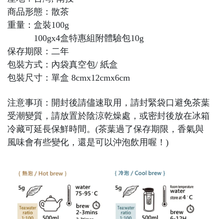
商品形態：散茶
重量：盒裝100g
100gx4盒特惠組附體驗包10g
保存期限：二年
包裝方式：內袋真空包/ 紙盒
包裝尺寸：單盒 8cmx12cmx6cm
注意事項：開封後請儘速取用，請封緊袋口避免茶葉
受潮變質，請放置於陰涼乾燥處，或密封後放在冰箱
冷藏可延長保鮮時間。(茶葉過了保存期限，香氣與
風味會有些變化，還是可以沖泡飲用喔！)