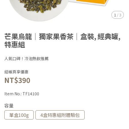
1
/
3
芒果烏龍｜獨家果香茶｜盒裝, 經典罐,
特惠組
人氣口碑！冷泡熱飲推薦
結帳頁享優惠
NT$390
Item No.:
TF14100
容量
單盒100g
4盒特惠組附體驗包