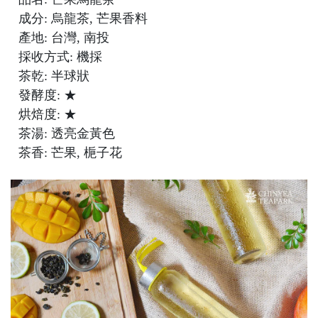
成分: 烏龍茶, 芒果香料
產地: 台灣, 南投
採收方式: 機採
茶乾: 半球狀
發酵度: ★
烘焙度: ★
茶湯: 透亮金黃色
茶香: 芒果, 梔子花