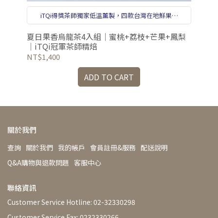
iTQi得獎茶師獨家低溫薰製，四款台灣在地鮮果烏
龍，冷泡熱飲完美百搭。
夏日果香烏龍茶4入組｜蜜桃+荔枝+芒果+鳳梨
蜜
｜iTQi冠軍茶師精焙
NT$1,400
NT
ADD TO CART
關於我們
查詢
關於我們
我的帳戶
會員註冊&服務
配送說明
Q&A購物與退款問題
客服中心
聯絡資訊
Customer Service Hotline: 02-32330298
Customer Service Fax: 0232330266