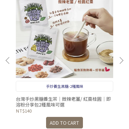
手炒養生黑糖-2種風味
零農
台灣手炒黑糖養生茶｜微辣老薑/ 紅棗桂圓｜即
台
溶粉分享包2種風味可選
NT$140
NT
ADD TO CART