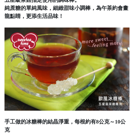
五星級茶館指定使用的調味棒。
純蔗糖的單純風味，細緻甜味小調棒，為午茶約會畫
龍點睛，更添生活品味！
手工做的冰糖棒的結晶淨重，每根約有8公克～10公
克