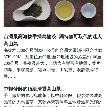
台灣最高海拔手採烏龍茶! 獨特無可取代的迷人
高山氣
海拔約2200公尺到2300公尺的台灣大禹嶺茶區台八線
87K~90K，茶園位於60度 至70度陡坡的落差約100至
200公尺，晝夜溫差大，土壤含有豐富有機質，葉片
肥厚、果膠質濃、霜氣明顯、山氣重、喉韻強等特
性……
中輕發酵的頂級清香高山茶…
手工嫩採的青心烏龍茶，以中輕發酵、輕烘焙製成高
品質的大禹嶺茶，茶乾為緊實勻整且散發油亮光澤的