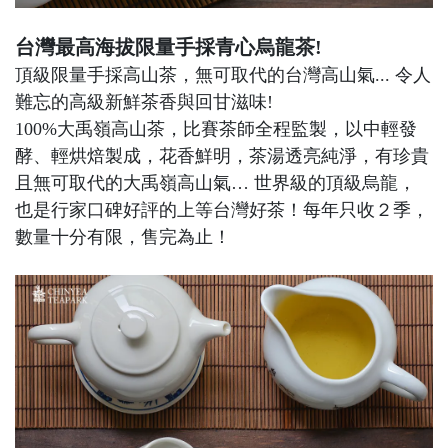
台灣最高海拔限量手採青心烏龍茶!
頂級限量手採高山茶，無可取代的台灣高山氣... 令人
難忘的高級新鮮茶香與回甘滋味!
100%大禹嶺高山茶，比賽茶師全程監製，以中輕發
酵、輕烘焙製成，花香鮮明，茶湯透亮純淨，有珍貴
且無可取代的大禹嶺高山氣… 世界級的頂級烏龍，
也是行家口碑好評的上等台灣好茶！每年只收２季，
數量十分有限，售完為止！