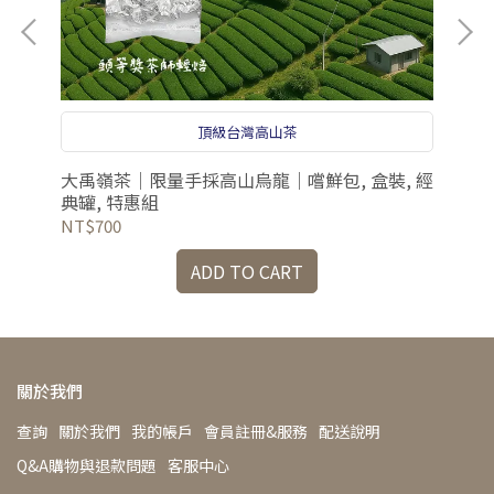
頂級台灣高山茶
大禹嶺茶｜限量手採高山烏龍｜嚐鮮包, 盒裝, 經
高
典罐, 特惠組
NT$700
NT
ADD TO CART
關於我們
查詢
關於我們
我的帳戶
會員註冊&服務
配送說明
Q&A購物與退款問題
客服中心