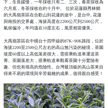
下，生長緩慢，一年採收只有二、三次，春茶採收為
六月底，冬茶採收在約十月中。 位於花蓮縣秀林鄉
的大禹嶺茶區在合歡山到花蓮的途中，是台中, 花蓮
與南投的交界處，海拔高度在2200公尺到2500公尺，
氣侯偏冷，年均溫在10度左右，風景相當優美。
大禹嶺茶區在中橫台十四甲線的87K~90K路段，位於
海拔2200至2500公尺左右的高山無污染的秘境，茶園
坡度60度以上高低落差很大，需搭乘軌道車運送茶
菁。茶園落差大，搭乘軌道車觀看茶園十分驚險有
趣、但也有很高的危險性。台灣最頂級的高山茶來自
得來不易的環境與辛苦栽種的成果，值得親自感受！