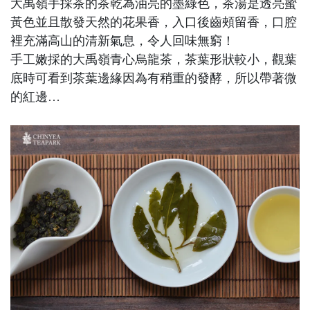
大禹嶺手採茶的茶乾為油亮的墨綠色，茶湯是透亮蜜
黃色並且散發天然的花果香，入口後齒頰留香，口腔
裡充滿高山的清新氣息，令人回味無窮！
手工嫩採的大禹嶺青心烏龍茶，茶葉形狀較小，觀葉
底時可看到茶葉邊緣因為有稍重的發酵，所以帶著微
的紅邊…