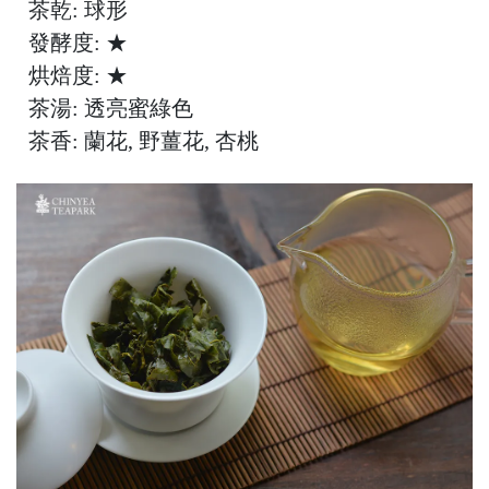
茶乾: 球形
發酵度: ★
烘焙度: ★
茶湯: 透亮蜜綠色
茶香: 蘭花, 野薑花, 杏桃