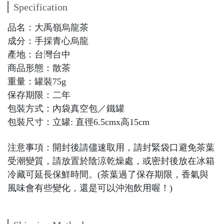
Specification
品名：大禹嶺烏龍茶
成分：手採青心烏龍
產地：台灣台中
商品形態：散茶
重量：罐裝75g
保存期限：二年
包裝方式：內袋真空包／鐵罐
包裝尺寸：立罐: 直徑6.5cmx高15cm
注意事項：開封後請儘速取用，請封緊袋口避免茶葉
受潮變質，請放置於陰涼乾燥處，或密封後放在冰箱
冷藏可延長保鮮時間。(茶葉過了保存期限，香氣與
風味會有些變化，還是可以沖泡飲用喔！)