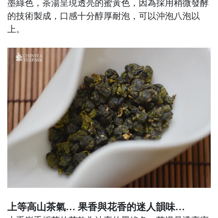
墨綠色，茶湯呈現透亮的蜜黃色，因為採用稍微發酵
的技術製成，口感十分醇厚耐泡，可以沖泡八泡以
上。
上等高山茶氣… 果香與花香的迷人韻味…