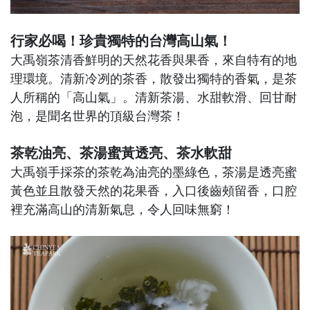
行家必喝！珍貴獨特的台灣高山氣！
大禹嶺茶清香鮮明的天然花香與果香，來自特有的地
理環境。清新冷冽的茶香，散發出獨特的香氣，是茶
人所稱的「高山氣」。清新茶湯、水甜軟滑、回甘耐
泡，是聞名世界的頂級台灣茶！
茶乾油亮、茶湯蜜黃透亮、茶水軟甜
大禹嶺手採茶的茶乾為油亮的墨綠色，茶湯是透亮蜜
黃色並且散發天然的花果香，入口後齒頰留香，口腔
裡充滿高山的清新氣息，令人回味無窮！