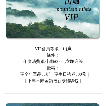
VIP會員等級：
山嵐
條件：
年度消費累計達6000元立即升等
優惠：
｜享全年單品85折｜享生日禮券300元｜
｜下單不限金額送新茶體驗包｜