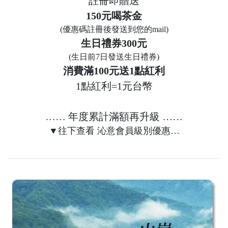
註冊即贈送
150元喝茶金
(優惠碼註冊後發送到您的mail)
生日禮券300元
(生日前7日發送生日禮券)
消費滿100元送1點紅利
1點紅利=1元台幣
…… 年度累計滿額再升級 ……
▼往下查看 沁意會員級別優惠…