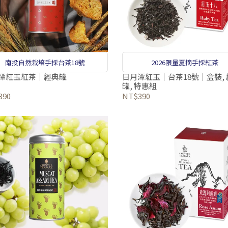
南投自然栽培手採台茶18號
2026限量夏摘手採紅茶
潭紅玉紅茶｜經典罐
日月潭紅玉｜台茶18號｜盒裝, 
罐, 特惠組
390
NT$390