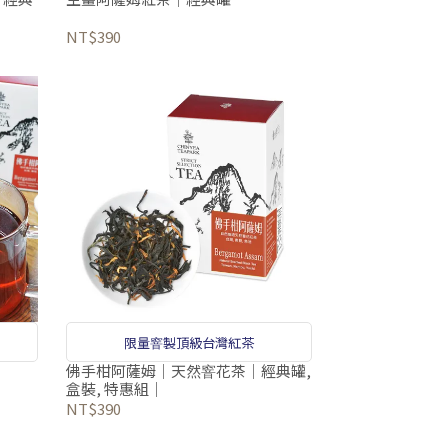
NT$390
限量窨製頂級台灣紅茶
佛手柑阿薩姆｜天然窨花茶｜經典罐,
盒裝, 特惠組｜
NT$390