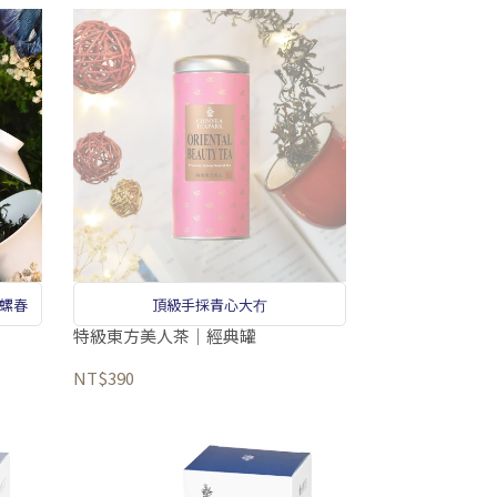
碧螺春
頂級手採青心大冇
特級東方美人茶｜經典罐
NT$390