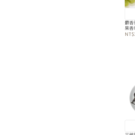
麝香
果香
NT$
三峽