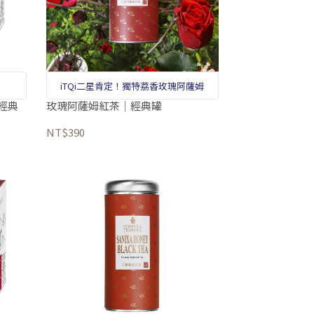
iTQi二星肯定！獨特荔香玫瑰阿薩姆
經典
玫瑰阿薩姆紅茶｜經典罐
NT$390