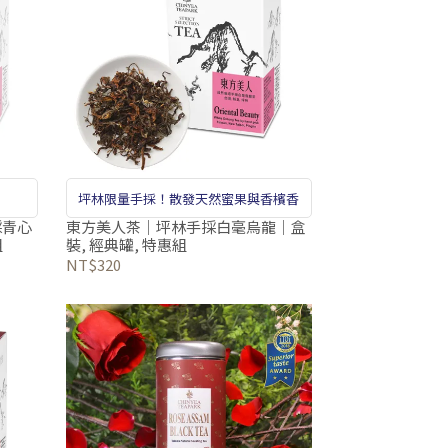
坪林限量手採！散發天然蜜果與香檳香
採青心
東方美人茶｜坪林手採白毫烏龍｜盒
組
裝, 經典罐, 特惠組
NT$320