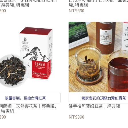
 經典罐, 特惠組
罐, 特惠組
390
NT$390
限量窨製，頂級台灣紅茶
獨家窨花的頂級台灣伯爵茶
阿薩姆｜天然窨花茶｜經典罐,
佛手柑阿薩姆紅茶｜經典罐
, 特惠組｜
390
NT$390