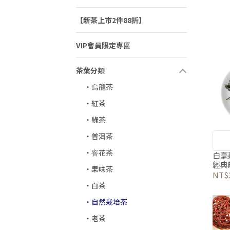
【新茶上市2件88折】
VIP會員限定專區
茶葉分類
‧烏龍茶
‧紅茶
‧綠茶
‧普洱茶
‧窨花茶
白毫
經典
‧果味茶
NT$
‧白茶
‧自然栽培茶
‧老茶