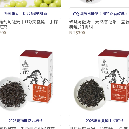
獨家薰香手採台茶8號紅茶
iTQi國際風味獎！獨特荔香玫瑰
葡萄阿薩姆｜iTQ美食獎｜手採
玫瑰阿薩姆｜天然窨花茶｜盒裝,
紅茶
典罐, 特惠組
390
NT$390
2026夏摘自然栽培茶
2026限量夏摘手採紅茶
蜜香紅茶｜手採青心柑仔紅茶｜
日月潭阿薩姆｜台茶8號｜盒裝,