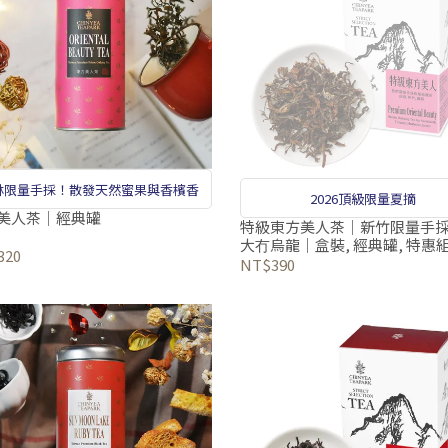
林限量手採！散發天然蜜果與香檳香
2026頂級限量夏摘
美人茶｜經典罐
特級東方美人茶｜新竹限量手
大冇烏龍｜盒裝, 經典罐, 特惠
320
NT$390