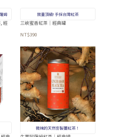
阿薩姆
限量頂級! 手採台灣紅茶
 經
三峽蜜香紅茶｜經典罐
NT$390
微辣的天然窨製薑紅茶！
 經典
生薑阿薩姆紅茶｜經典罐