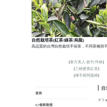
自然栽培茶(紅茶/綠茶/烏龍)
高品質的台灣自然栽培手採茶，不同茶種與
[
東方美人-新竹/坪林
]
[
三峽蜜香紅茶
]
[
佛手柑阿薩姆
]
自
首頁
デフ
👉最新動態