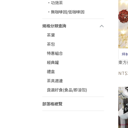
‧功效茶
‧無咖啡因/低咖啡因
規格分類查詢
茶葉
茶包
特惠組合
坪
東方
經典罐
禮盒
NT$
茶具週邊
良選好食(食品/即溶包)
部落格總覽