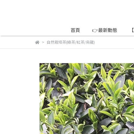
首頁
👉最新動態
【
自然栽培茶(綠茶/紅茶/烏龍)