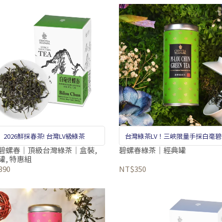
2026鮮採春茶! 台灣LV級綠茶
台灣綠茶LV！三峽限量手採白毫
碧螺春｜頂級台灣綠茶｜盒裝,
碧螺春綠茶｜經典罐
罐, 特惠組
390
NT$350