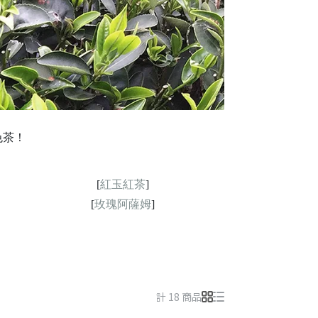
色茶！
[
紅玉紅茶
]
[
玫瑰阿薩姆
]
計 18 商品