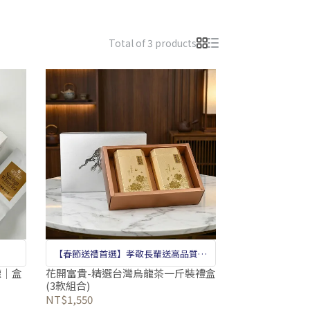
Total of 3 products
【春節送禮首選】孝敬長輩送高品質一
斤裝禮盒
龍｜盒
花開富貴-精選台灣烏龍茶一斤裝禮盒
(3款組合)
NT$1,550