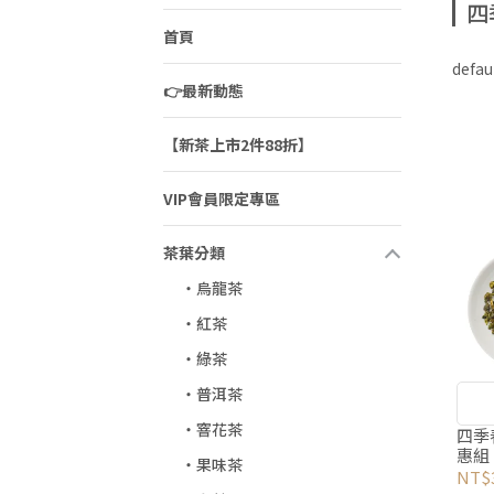
四
首頁
defau
👉最新動態
【新茶上市2件88折】
VIP會員限定專區
茶葉分類
‧烏龍茶
‧紅茶
‧綠茶
‧普洱茶
‧窨花茶
四季
惠組
‧果味茶
NT$