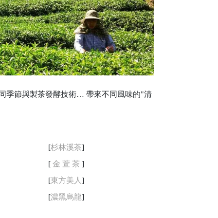
，不同季節與製茶發酵技術… 帶來不同風味的"清
[
杉林溪茶
]
[
金 萱 茶
]
[
東方美人
]
[
濃黑烏龍
]