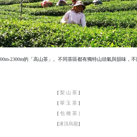
000m-2300m的「高山茶」。不同茶區都有獨特山頭氣與韻味
[
梨 山 茶
]
[
翠 玉 茶
]
[
包 種 茶
]
[
凍頂烏龍
]