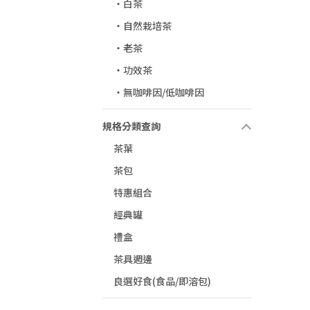
‧白茶
‧自然栽培茶
‧老茶
‧功效茶
‧無咖啡因/低咖啡因
規格分類查詢
茶葉
茶包
特惠組合
經典罐
禮盒
茶具週邊
良選好食(食品/即溶包)