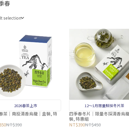
季春
lt selection
2026春茶上市
12～1月限量鮮採冬片茶
春茶｜南投清香烏龍｜盒裝, 特
四季春冬片｜限量冬採清香烏
裝, 特惠組
350
NT$390
NT$390
NT$450