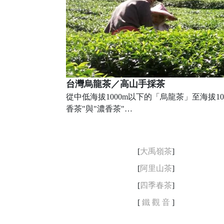
台灣烏龍茶／高山手採茶
從中低海拔1000m以下的「烏龍茶」至海拔1
香茶"與"濃香茶"…
[
大禹嶺茶
]
[
阿里山茶
]
[
四季春茶
]
[
鐵 觀 音
]