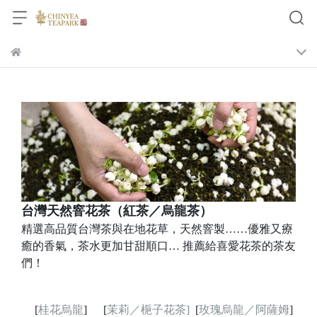
台灣天然窨花茶（紅茶／烏龍茶）
精選高品質台灣茶與在地花草，天然窨製……優雅又療
癒的香氣，茶水更加甘甜順口… 推薦給喜愛花茶的茶友
們！
[
桂花烏龍
]
[
茉莉／梔子花茶]
[
玫瑰烏龍／阿薩姆
]