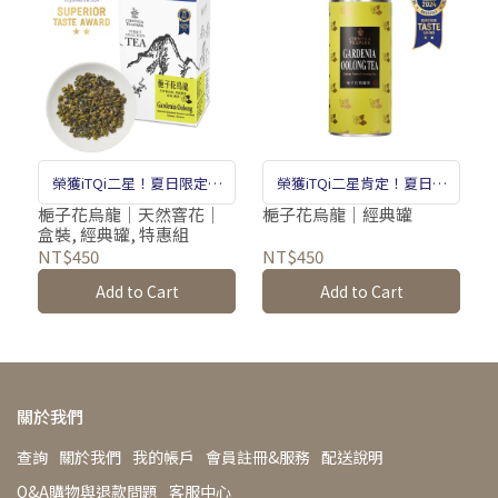
榮獲iTQi二星！夏日限定天
榮獲iTQi二星肯定！夏日限
然花茶。
定天然花茶。
梔子花烏龍｜天然窨花｜
梔子花烏龍｜經典罐
盒裝, 經典罐, 特惠組
NT$450
NT$450
Add to Cart
Add to Cart
關於我們
查詢
關於我們
我的帳戶
會員註冊&服務
配送說明
Q&A購物與退款問題
客服中心