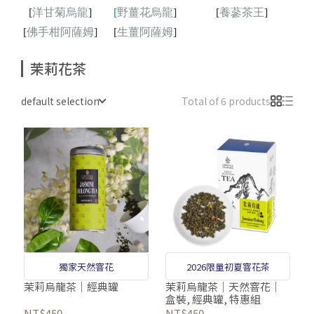
[
洋甘菊烏龍
]
[
野薑花烏龍
]
[
養蔘茶王
]
[
佛手柑阿薩姆
]
[
生薑阿薩姆
]
茉莉花茶
default selection
Total of 6 products
獨家天然窨花
2026限量初夏窨花茶
茉莉烏龍茶｜經典罐
茉莉烏龍茶｜天然窨花｜
盒裝, 經典罐, 特惠組
NT$450
NT$450