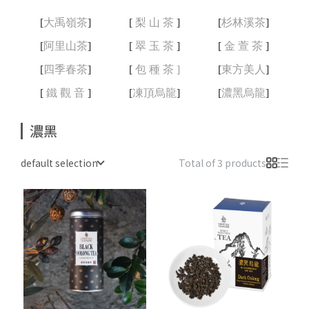
[
大禹嶺茶
]
[
梨 山 茶
]
[
杉林溪茶
]
[
阿里山茶
]
[
翠 玉 茶
]
[
金 萱 茶
]
[
四季春茶
]
[
包 種 茶
]
[
東方美人
]
[
鐵 觀 音
]
[
凍頂烏龍
]
[
濃黑烏龍
]
濃黑
default selection
Total of 3 products