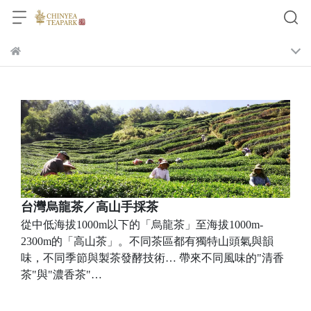
台灣烏龍茶／高山手採茶
從中低海拔1000m以下的「烏龍茶」至海拔1000m-
2300m的「高山茶」。不同茶區都有獨特山頭氣與韻
味，不同季節與製茶發酵技術… 帶來不同風味的"清香
茶"與"濃香茶"…