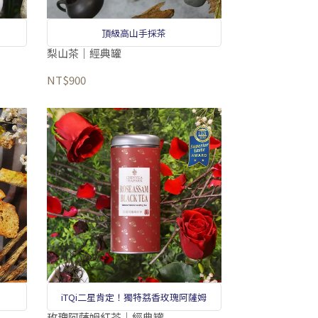
頂級高山手採茶
梨山茶｜經典罐
NT$900
iTQi二星肯定！獨特荔香玫瑰阿薩姆
玫瑰阿薩姆紅茶｜經典罐