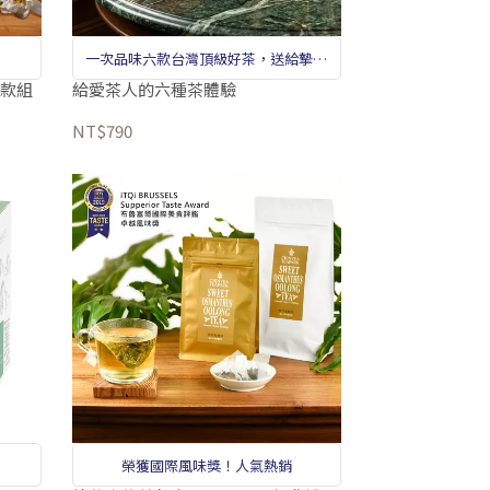
一次品味六款台灣頂級好茶，送給摯愛
與自己的最美茶香時光。從清新綠茶到
2款組
給愛茶人的六種茶體驗
濃醇紅茶，輕鬆展開專屬的品茗之旅！
NT$790
榮獲國際風味獎！人氣熱銷