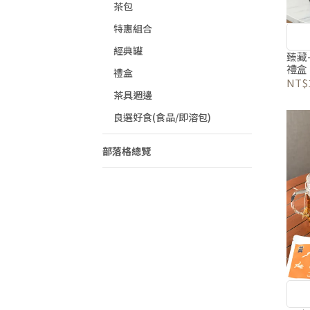
茶包
特惠組合
經典罐
臻藏
禮盒
禮盒
NT$1
茶具週邊
良選好食(食品/即溶包)
部落格總覽