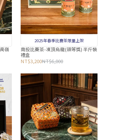
2025年春季比賽茶限量上架
大禹嶺
南投比賽茶-凍頂烏龍(頭等獎) 半斤裝
禮盒
NT$3,200
NT$6,000