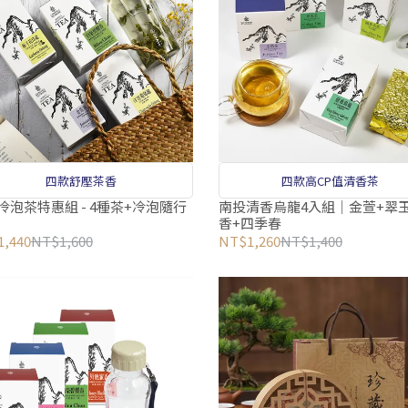
四款舒壓茶香
四款高CP值清香茶
冷泡茶特惠組 - 4種茶+冷泡隨行
南投清香烏龍4入組｜金萱+翠玉
香+四季春
,440
NT$1,600
NT$1,260
NT$1,400