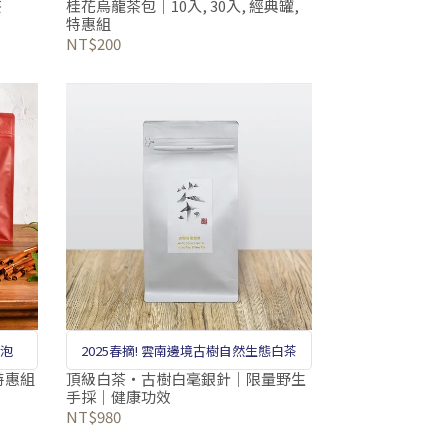
茶
桂花烏龍茶包｜10入, 30入, 經典罐,
特惠組
NT$200
鬆泡
2025春摘! 雲南邊境古樹自然生態白茶
特惠組
頂級白茶‧古樹白毫銀針｜限量野生
手採｜健康功效
NT$980