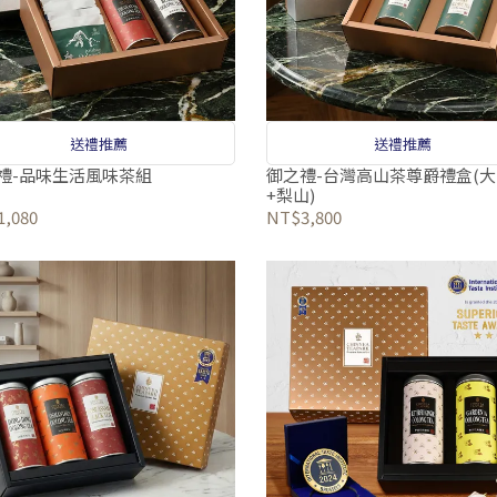
送禮推薦
送禮推薦
禮-品味生活風味茶組
御之禮-台灣高山茶尊爵禮盒(
+梨山)
,080
NT$3,800