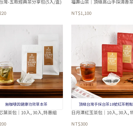
台灣-五款經典茶分享包(5入/盒)
福壽山茶｜頂級高山手採清香
220
NT$1,100
無咖啡因健康功效草本茶
頂級台灣手採台茶18號紅茶輕
芯葉茶包｜10入, 30入,特惠組
日月潭紅玉茶包｜10入, 30入, 
200
NT$300