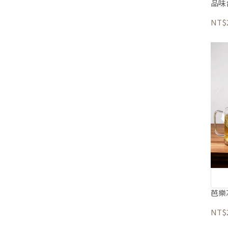
品味
NT$
芭樂
NT$