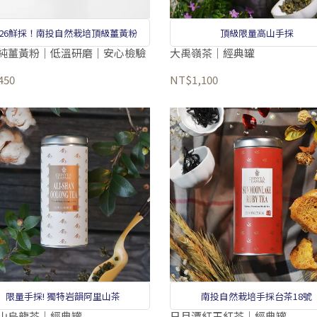
026鮮採！南投自然栽培頂級薑黃粉
頂級限量高山手採
純薑黃粉｜低溫研磨｜安心檢驗
大禹嶺茶｜經典罐
450
NT$1,100
限量手採! 獨特岩韻阿里山茶
南投自然栽培手採台茶18號
山烏龍茶｜經典罐
日月潭紅玉紅茶｜經典罐