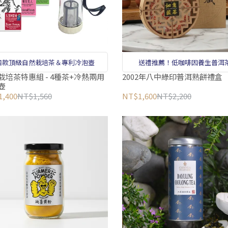
四款頂級自然栽培茶＆專利冷泡壺
送禮推薦！低咖啡因養生普洱
栽培茶特惠組 - 4種茶+冷熱兩用
2002年八中綠印普洱熟餅禮盒
壺
,400
NT$1,560
NT$1,600
NT$2,200