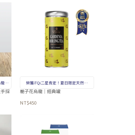
烏龍白
榮獲iTQi二星肯定！夏日限定天然花
茶。
量手採
梔子花烏龍｜經典罐
NT$450