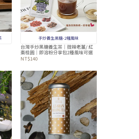
茶
手炒養生黑糖-2種風味
台灣手炒黑糖養生茶｜微辣老薑/ 紅
棗桂圓｜即溶粉分享包2種風味可選
NT$140