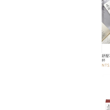
舒壓
杯
NT$1