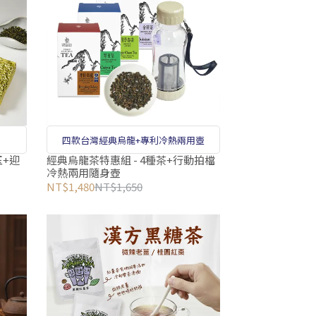
四款台灣經典烏龍+專利冷熱兩用壺
+迎
經典烏龍茶特惠組 - 4種茶+行動拍檔
冷熱兩用隨身壺
NT$1,480
NT$1,650