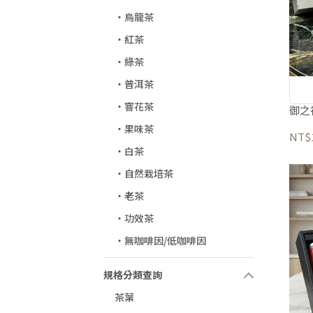
‧烏龍茶
‧紅茶
‧綠茶
‧普洱茶
‧窨花茶
御之
‧果味茶
NT$1
‧白茶
‧自然栽培茶
‧老茶
‧功效茶
‧無咖啡因/低咖啡因
規格分類查詢
茶葉