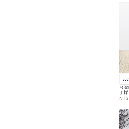
20
台灣
手採
NT$